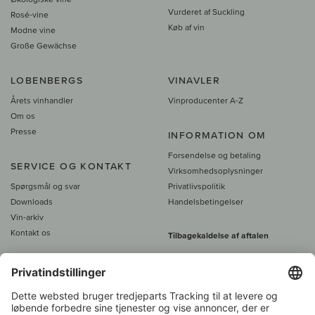
Vurderet af Suckling
Rosé-vine
Køb af vin
Modne vine
Große Gewächse
LOBENBERGS
VINAVLER
Årets vinhandler
Vinproducenter A-Z
Om os
Presse
INFORMATION OM
Forsendelse og betaling
SERVICE OG KONTAKT
Virksomhedsoplysninger
Spørgsmål og svar
Privatlivspolitik
Downloads
Handelsbetingelser
Vin-arkiv
Kontakt os
Tilbagekaldelse af aftalen
Alle priser er inkl. moms, plus 39
DKK i fragt
- fra
450 DKK gratis fragt