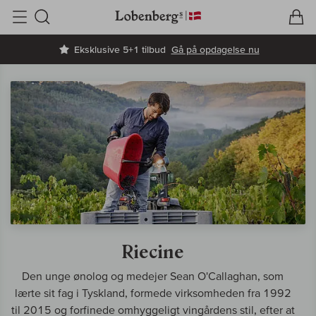
V
I
Søg
Eksklusive 5+1 tilbud
Gå på opdagelse nu
Riecine
Den unge ønolog og medejer Sean O'Callaghan, som
lærte sit fag i Tyskland, formede virksomheden fra 1992
til 2015 og forfinede omhyggeligt vingårdens stil, efter at