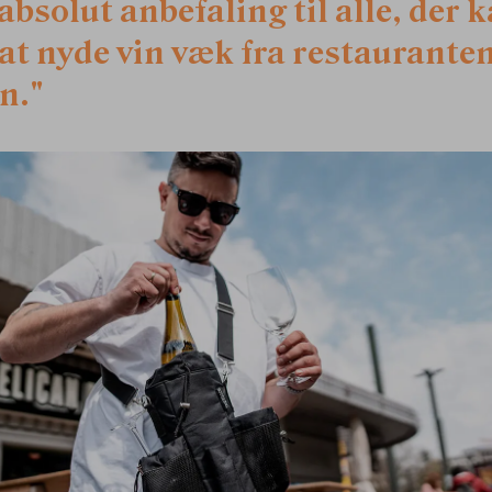
absolut anbefaling til alle, der 
 at nyde vin væk fra restaurante
n."