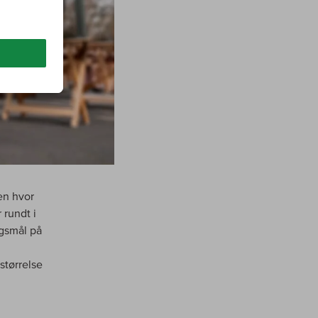
en hvor
 rundt i
rgsmål på
størrelse