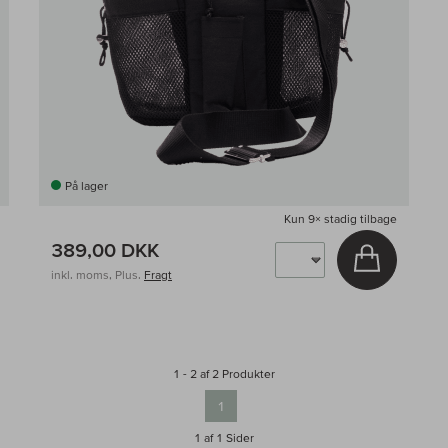
På lager
Kun
9×
stadig tilbage
389,00 DKK
g i kurv
Læg i kur
inkl. moms, Plus.
Fragt
1 - 2 af 2 Produkter
1
1 af 1
Sider