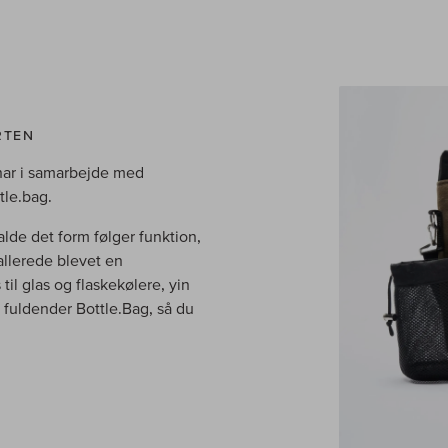
RTEN
har i samarbejde med
tle.bag.
lde det form følger funktion,
allerede blevet en
til glas og flaskekølere, yin
fuldender Bottle.Bag, så du