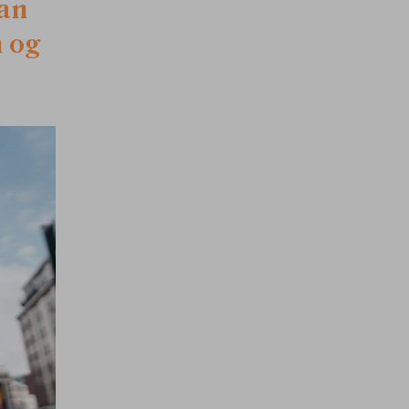
kan
n og