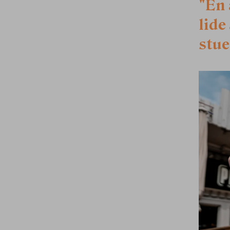
"En 
lide
stue