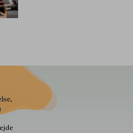
lse,
n
bejde