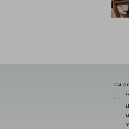
OM O
“
u
v