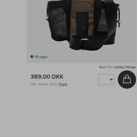
På lager
Kun
11×
stadig tilbage
389,00 DKK
Læ
inkl. moms, Plus.
Fragt