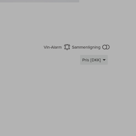
intet produkt 
Vin-Alarm
Sammenligning
aktiver
Pris [DKK]