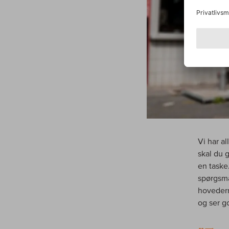
Vi har a
skal du g
en taske
spørgsmå
hovedern
og ser g