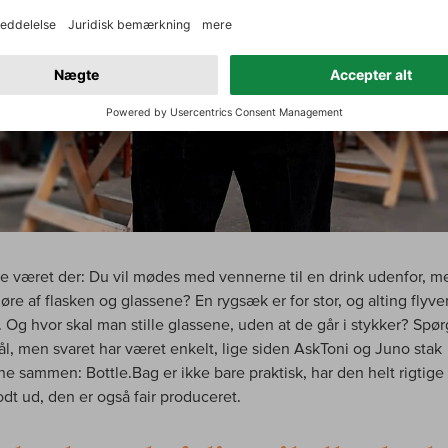
lle været der: Du vil mødes med vennerne til en drink udenfor, m
øre af flasken og glassene? En rygsæk er for stor, og alting flyver
. Og hvor skal man stille glassene, uden at de går i stykker? Spø
l, men svaret har været enkelt, lige siden AskToni og Juno stak
e sammen: Bottle.Bag er ikke bare praktisk, har den helt rigtige 
odt ud, den er også fair produceret.