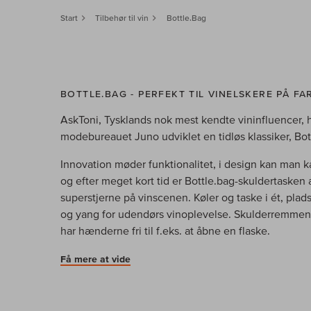
Start
Tilbehør til vin
Bottle.Bag
BOTTLE.BAG - PERFEKT TIL VINELSKERE PÅ FA
AskToni, Tysklands nok mest kendte vininfluencer, 
modebureauet Juno udviklet en tidløs klassiker, Bot
Innovation møder funktionalitet, i design kan man ka
og efter meget kort tid er Bottle.bag-skuldertasken 
superstjerne på vinscenen. Køler og taske i ét, plads 
og yang for udendørs vinoplevelse. Skulderremmen 
har hænderne fri til f.eks. at åbne en flaske.
Få mere at vide