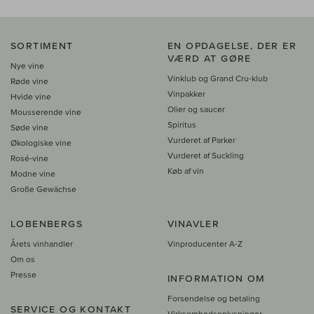
SORTIMENT
EN OPDAGELSE, DER ER
VÆRD AT GØRE
Nye vine
Vinklub og Grand Cru-klub
Røde vine
Vinpakker
Hvide vine
Olier og saucer
Mousserende vine
Spiritus
Søde vine
Vurderet af Parker
Økologiske vine
Vurderet af Suckling
Rosé-vine
Køb af vin
Modne vine
Große Gewächse
LOBENBERGS
VINAVLER
Årets vinhandler
Vinproducenter A-Z
Om os
Presse
INFORMATION OM
Forsendelse og betaling
SERVICE OG KONTAKT
Virksomhedsoplysninger