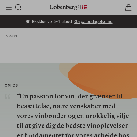
V
I
Søg
Eksklusive 5+1 tilbud
Gå på opdagelse nu
Start
OM OS
“En passion for vin, der grænser til
besættelse, nære venskaber med
vores vinbønder og en urokkelig vilje
til at give dig de bedste vinoplevelser
er fundamentet for vores arbejde hos