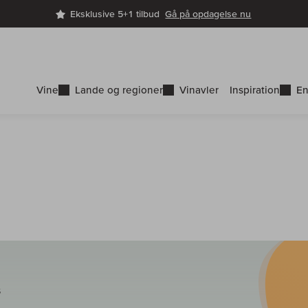
Eksklusive 5+1 tilbud
Gå på opdagelse nu
Vine
Lande og regioner
Vinavler
Inspiration
En
S