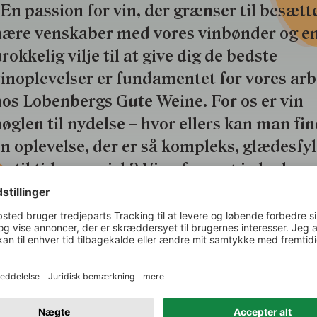
En passion for vin, der grænser til besætte
nære venskaber med vores vinbønder og e
rokkelig vilje til at give dig de bedste
inoplevelser er fundamentet for vores ar
os Lobenbergs Gute Weine. For os er vin
øglen til nydelse – hvor ellers kan man fi
n oplevelse, der er så kompleks, glædesfy
g til tider magisk? Vi er forenet i glæden 
vinen – samlet omkring mangfoldighedens
ord.”
Få mere