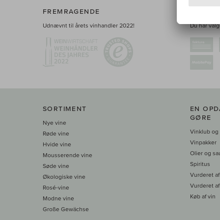
FREMRAGENDE
BETALI
Udnævnt til årets vinhandler 2022!
Du har valge
SORTIMENT
EN OPD
GØRE
Nye vine
Vinklub og
Røde vine
Vinpakker
Hvide vine
Olier og sa
Mousserende vine
Spiritus
Søde vine
Vurderet af
Økologiske vine
Vurderet af
Rosé-vine
Køb af vin
Modne vine
Große Gewächse