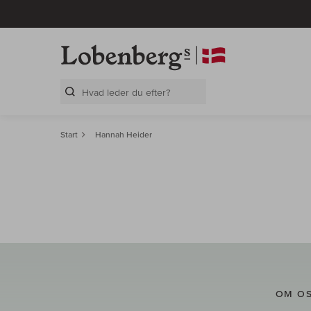
Search Layer
Start
Hannah Heider
OM O