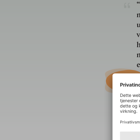
“
u
v
h
n
e
o
b