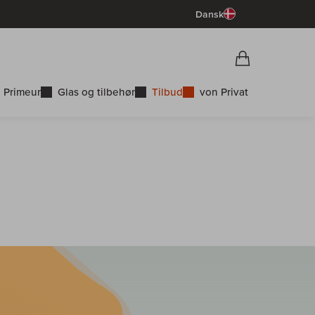
Dansk
Vorschau War
Indkøbskurv
 Primeur
Glas og tilbehør
Tilbud
von Privat