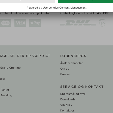
NGSMIDLER
LEVERINGSMULIGHEDER
t - betal online eller bestil på konto.
Gratis fragt via DHL i DK fra 450 DKK.
AGELSE, DER ER VÆRD AT
LOBENBERGS
Årets vinhandler
 Grand Cru-klub
Om os
Presse
ucer
SERVICE OG KONTAKT
 Parker
Spørgsmål og svar
 Suckling
Downloads
Vin-arkiv
Kontakt os