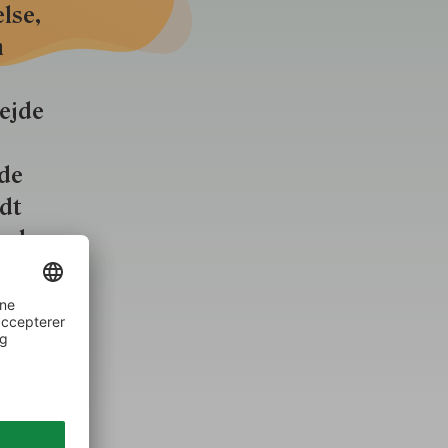
lse,
n
bejde
nde
ldt
ved
 at vide