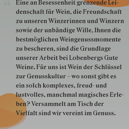
Eine an Besessenheit gren­zende Lei­
den­schaft für Wein, die Freund­schaft
zu unseren Win­zer­innen und Win­zern
so­wie der un­bän­dige Wille, Ihnen die
best­mög­lich­en Wein­genuss­momente
zu besche­ren, sind die Grund­lage
unserer Arbeit bei Lobenbergs Gute
Weine. Für uns ist Wein der Schlüs­sel
zur Genuss­kultur – wo sonst gibt es
ein solch kom­plexes, freud- und
lustvolles, manchmal ma­gisch­es Er­le­
ben? Versammelt am Tisch der
Vielfalt sind wir ver­eint im Genuss.