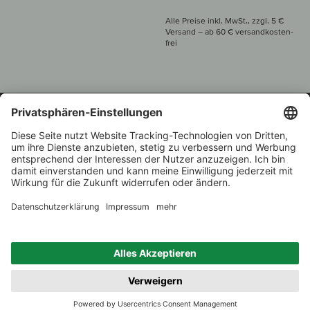
Alle Preise inkl. MwSt., zzgl. 5 €
Versand
– ab
60 € versand­kosten­
frei
Beratung unter
+49 421 696 797-0
1.000 Winzer –
Weinhändler
Zurück
Über 7.000 Weine
des Jahres 2022