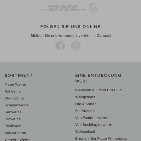
FOLGEN SIE UNS ONLINE
Bleiben Sie uns verbunden, vereint im Genuss!
SORTIMENT
EINE ENTDECKUNG
WERT
Neue Weine
Weinclub & Grand Cru Club
Rotweine
Weinpakete
Weißweine
Öle & Soßen
Schaumweine
Spirituosen
Süßweine
Von Parker bewertet
Bioweine
Von Suckling bewertet
Roséwein
Weinankauf
Subskription
Bremen: Bar Rique Winehouse
Gereifte Weine