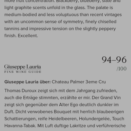
more fruit concentration. Blackberry, blueberry, slate and
light graphite scents unfold in the glass. The palate is
medium-bodied and less voluptuous than recent vintages
with an uncommon sense of symmetry, finely chiselled
tannins and impressive tension on the slightly peppery
finish. Excellent.
94–96
/100
Giuseppe Lauria über:
Chateau Palmer 3eme Cru
Thomas Duroux zeigt sich mit dem Jahrgang zufrieden,
auch die Erträge stimmten, erzählte er mir. Der Grand Vin
zeigt sich gegenüber dem Alter Ego deutlich dunkler im
Duft. Dicht verwobenes Bouquet mit herrlich blaubeerigen
Schattierungen, reife Heidelbeeren, Holundergelée, Touch
Havanna-Tabak. Mit Luft duftige Lakritze und verführerische