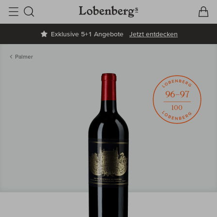
V
W
Suche
Exklusive 5+1 Angebote
Jetzt entdecken
Palmer
96–97
100