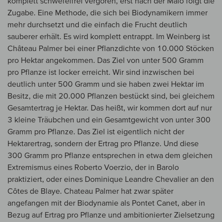
komplett schwefelfrei vergoren, erst nach der Malo folgt die
Zugabe. Eine Methode, die sich bei Biodynamikern immer
mehr durchsetzt und die einfach die Frucht deutlich
sauberer erhält. Es wird komplett entrappt. Im Weinberg ist
Château Palmer bei einer Pflanzdichte von 10.000 Stöcken
pro Hektar angekommen. Das Ziel von unter 500 Gramm
pro Pflanze ist locker erreicht. Wir sind inzwischen bei
deutlich unter 500 Gramm und sie haben zwei Hektar im
Besitz, die mit 20.000 Pflanzen bestückt sind, bei gleichem
Gesamtertrag je Hektar. Das heißt, wir kommen dort auf nur
3 kleine Träubchen und ein Gesamtgewicht von unter 300
Gramm pro Pflanze. Das Ziel ist eigentlich nicht der
Hektarertrag, sondern der Ertrag pro Pflanze. Und diese
300 Gramm pro Pflanze entsprechen in etwa dem gleichen
Extremismus eines Roberto Voerzio, der in Barolo
praktiziert, oder eines Dominique Leandre Chevalier an den
Côtes de Blaye. Chateau Palmer hat zwar später
angefangen mit der Biodynamie als Pontet Canet, aber in
Bezug auf Ertrag pro Pflanze und ambitionierter Zielsetzung