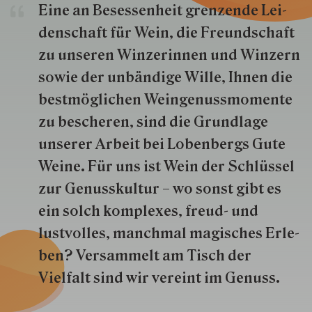
Eine an Besessenheit gren­zende Lei­
den­schaft für Wein, die Freund­schaft
zu unseren Win­zer­innen und Win­zern
so­wie der un­bän­dige Wille, Ihnen die
best­mög­lich­en Wein­genuss­momente
zu besche­ren, sind die Grund­lage
unserer Arbeit bei Lobenbergs Gute
Weine. Für uns ist Wein der Schlüs­sel
zur Genuss­kultur – wo sonst gibt es
ein solch kom­plexes, freud- und
lustvolles, manchmal ma­gisch­es Er­le­
ben? Versammelt am Tisch der
Vielfalt sind wir ver­eint im Genuss.