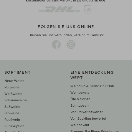
Kostenfreier Versand via DHL in DE und AT ab 60€.
FOLGEN SIE UNS ONLINE
Bleiben Sie uns verbunden, vereint im Genuss!
SORTIMENT
EINE ENTDECKUNG
WERT
Neue Weine
Weinclub & Grand Cru Club
Rotweine
Weinpakete
Weißweine
Öle & Soßen
Schaumweine
Spirituosen
Süßweine
Von Parker bewertet
Bioweine
Von Suckling bewertet
Roséwein
Weinankauf
Subskription
Bremen: Bar Rique Winehouse