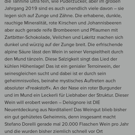
die Tannine ultra fein, wie Puderzucker, aber im großen
Jahrgang 2019 sind es auch unendlich viele davon – sie
legen sich auf Zunge und Zähne. Die erhabene, dunkle,
rauchige Mineralität, rote Kirschen und Johannisbeeren
aber auch gerade reife Brombeeren und Pflaumen mit
Zartbitter-Schokolade, Veilchen und Lakritz machen sich
dunkel und würzig auf der Zunge breit. Die erfrischende
alpine Säure lässt den Wein in seiner Verspieltheit durch
den Mund tänzeln. Diese Salzigkeit singt das Lied der
kühlen Höhenlage! Das ist ein genialer Terroirwein, der
seinesgleichen sucht und dabei ist er durch sein
geheimnisvolles, beinahe mystisches Auftreten auch
absoluter »Freakstoff«. An der Nase ein roter Burgunder
und im Mund ein Leckerli für Liebhaber der Struktur. Dieser
Wein will erobert werden – Delsignore ist DIE
Neuentdeckung aus Norditalien! Das Weingut blieb bisher
ein gut gehütetes Geheimnis, denn insgesamt macht
Stefano Dorelli gerade mal 20.000 Flaschen Wein pro Jahr
und die wurden bisher ziemlich schnell vor Ort