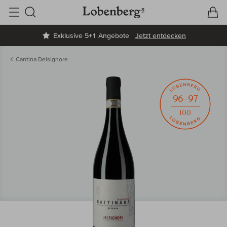
V
W
Suche
Exklusive 5+1 Angebote
Jetzt entdecken
Cantina Delsignore
96–97
100