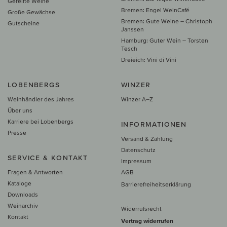
Gereifte Weine
Bremen: Engel WeinCafé
Große Gewächse
Bremen: Gute Weine – Christoph
Gutscheine
Janssen
Hamburg: Guter Wein – Torsten
Tesch
Dreieich: Vini di Vini
LOBENBERGS
WINZER
Weinhändler des Jahres
Winzer A–Z
Über uns
Karriere bei Lobenbergs
INFORMATIONEN
Presse
Versand & Zahlung
Datenschutz
SERVICE & KONTAKT
Impressum
Fragen & Antworten
AGB
Kataloge
Barrierefreiheitserklärung
Downloads
Weinarchiv
Widerrufsrecht
Kontakt
Vertrag widerrufen