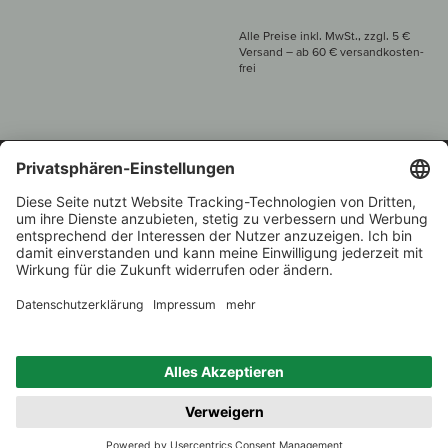
Alle Preise inkl. MwSt., zzgl. 5 €
Versand
– ab
60 € versand­kosten­
frei
Beratung unter
+49 421 696 797-0
1.000 Winzer –
Weinhändler
Zurück
Über 7.000 Weine
des Jahres 2022