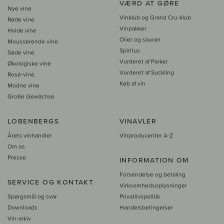
VÆRD AT GØRE
Nye vine
Vinklub og Grand Cru-klub
Røde vine
Vinpakker
Hvide vine
Olier og saucer
Mousserende vine
Spiritus
Søde vine
Vurderet af Parker
Økologiske vine
Vurderet af Suckling
Rosé-vine
Køb af vin
Modne vine
Große Gewächse
LOBENBERGS
VINAVLER
Årets vinhandler
Vinproducenter A-Z
Om os
Presse
INFORMATION OM
Forsendelse og betaling
SERVICE OG KONTAKT
Virksomhedsoplysninger
Spørgsmål og svar
Privatlivspolitik
Downloads
Handelsbetingelser
Vin-arkiv