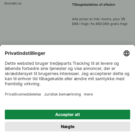
Kontakt os
Tilbagekaldelse af aftalen
Alle priser er inkl. moms, plus 39
DKK i fragt
- fra
450 DKK gratis fragt
Kundeservice:
+49 421 696 797-0
1.000 vinavlere –
Vinhandler
Tilbage
Over 7.000 vine
i år 2022