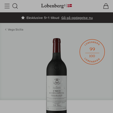
V
I
Søg
Eksklusive 5+1 tilbud
Gå på opdagelse nu
Vega Sicilia
99
100