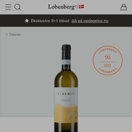
V
I
Søg
Eksklusive 5+1 tilbud
Gå på opdagelse nu
Tiberio
95
100