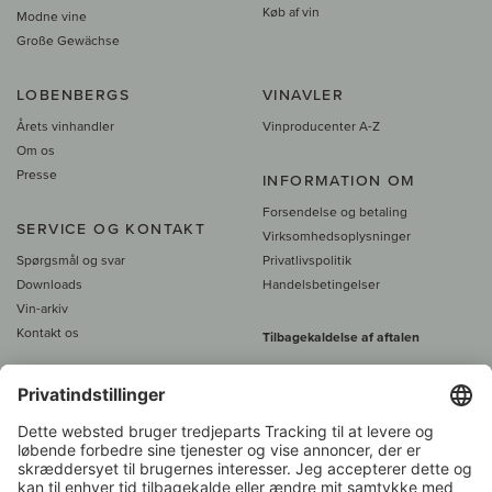
Køb af vin
Modne vine
Große Gewächse
LOBENBERGS
VINAVLER
Årets vinhandler
Vinproducenter A-Z
Om os
Presse
INFORMATION OM
Forsendelse og betaling
SERVICE OG KONTAKT
Virksomhedsoplysninger
Spørgsmål og svar
Privatlivspolitik
Downloads
Handelsbetingelser
Vin-arkiv
Kontakt os
Tilbagekaldelse af aftalen
Alle priser er inkl. moms, plus 39
DKK i fragt
- fra
450 DKK gratis fragt