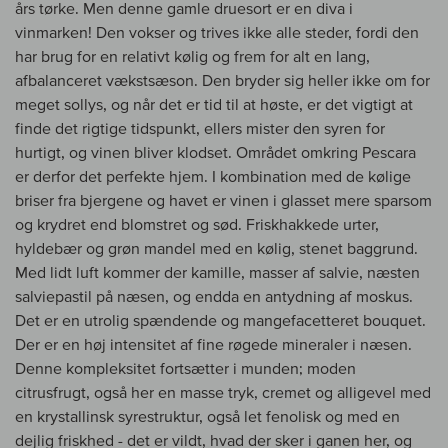
års tørke. Men denne gamle druesort er en diva i
vinmarken! Den vokser og trives ikke alle steder, fordi den
har brug for en relativt kølig og frem for alt en lang,
afbalanceret vækstsæson. Den bryder sig heller ikke om for
meget sollys, og når det er tid til at høste, er det vigtigt at
finde det rigtige tidspunkt, ellers mister den syren for
hurtigt, og vinen bliver klodset. Området omkring Pescara
er derfor det perfekte hjem. I kombination med de kølige
briser fra bjergene og havet er vinen i glasset mere sparsom
og krydret end blomstret og sød. Friskhakkede urter,
hyldebær og grøn mandel med en kølig, stenet baggrund.
Med lidt luft kommer der kamille, masser af salvie, næsten
salviepastil på næsen, og endda en antydning af moskus.
Det er en utrolig spændende og mangefacetteret bouquet.
Der er en høj intensitet af fine røgede mineraler i næsen.
Denne kompleksitet fortsætter i munden; moden
citrusfrugt, også her en masse tryk, cremet og alligevel med
en krystallinsk syrestruktur, også let fenolisk og med en
dejlig friskhed - det er vildt, hvad der sker i ganen her, og