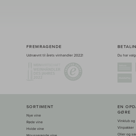
FREMRAGENDE
BETALI
Udnævnt til årets vinhandler 2022!
Du har valge
SORTIMENT
EN OPD
GØRE
Nye vine
Vinklub og
Røde vine
Vinpakker
Hvide vine
Olier og sa
Mousserende vine