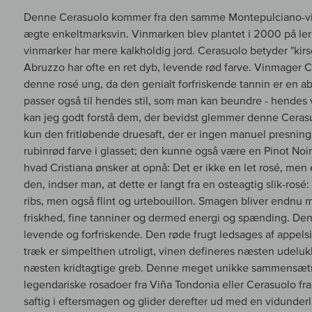
Denne Cerasuolo kommer fra den samme Montepulciano-vinma
ægte enkeltmarksvin. Vinmarken blev plantet i 2000 på ler
vinmarker har mere kalkholdig jord. Cerasuolo betyder "kirs
Abruzzo har ofte en ret dyb, levende rød farve. Vinmager Cr
denne rosé ung, da den genialt forfriskende tannin er en a
passer også til hendes stil, som man kan beundre - hendes 
kan jeg godt forstå dem, der bevidst glemmer denne Cerasuo
kun den fritløbende druesaft, der er ingen manuel presning
rubinrød farve i glasset; den kunne også være en Pinot Noi
hvad Cristiana ønsker at opnå: Det er ikke en let rosé, men 
den, indser man, at dette er langt fra en osteagtig slik-rosé:
ribs, men også flint og urtebouillon. Smagen bliver endn
friskhed, fine tanniner og dermed energi og spænding. Den p
levende og forfriskende. Den røde frugt ledsages af appelsi
træk er simpelthen utroligt, vinen defineres næsten udelu
næsten kridtagtige greb. Denne meget unikke sammensætn
legendariske rosadoer fra Viña Tondonia eller Cerasuolo fra
saftig i eftersmagen og glider derefter ud med en vidunderli