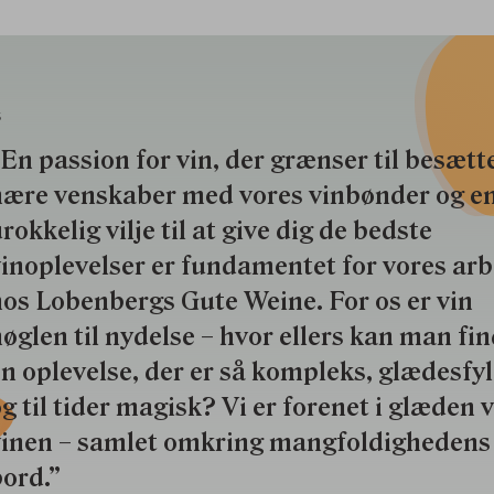
S
En passion for vin, der grænser til besætte
nære venskaber med vores vinbønder og e
rokkelig vilje til at give dig de bedste
inoplevelser er fundamentet for vores ar
os Lobenbergs Gute Weine. For os er vin
øglen til nydelse – hvor ellers kan man fi
n oplevelse, der er så kompleks, glædesfy
g til tider magisk? Vi er forenet i glæden 
vinen – samlet omkring mangfoldighedens
ord.”