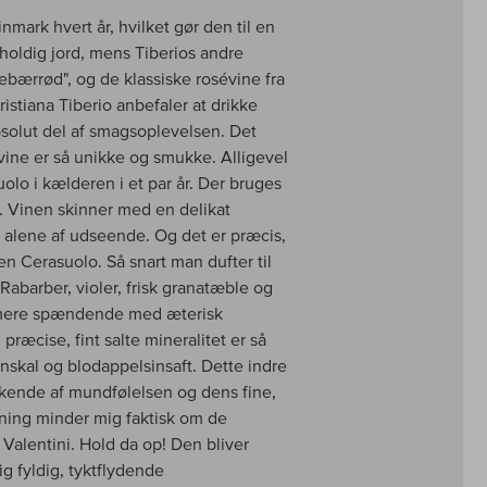
rk hvert år, hvilket gør den til en
holdig jord, mens Tiberios andre
ebærrød", og de klassiske rosévine fra
istiana Tiberio anbefaler at drikke
bsolut del af smagsoplevelsen. Det
vine er så unikke og smukke. Alligevel
lo i kælderen i et par år. Der bruges
. Vinen skinner med en delikat
r alene af udseende. Og det er præcis,
en Cerasuolo. Så snart man dufter til
 Rabarber, violer, frisk granatæble og
u mere spændende med æterisk
ræcise, fint salte mineralitet er så
nskal og blodappelsinsaft. Dette indre
kkende af mundfølelsen og dens fine,
ing minder mig faktisk om de
 Valentini. Hold da op! Den bliver
g fyldig, tyktflydende