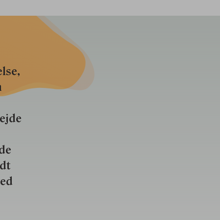
lse,
n
bejde
nde
ldt
ved