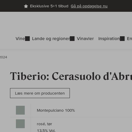
Eksklusive 5+1 tilbud
Gå på opdagelse nu
Vine
Lande og regioner
Vinavler
Inspiration
En
 2024
Tiberio: Cerasuolo d'Ab
Læs mere om producenten
Montepulciano 100%
rosé, tør
13,5% Vol.