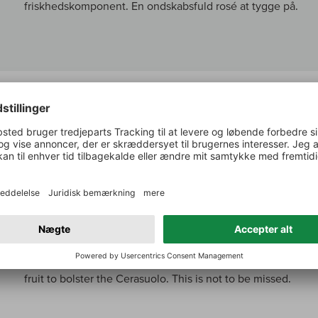
friskhedskomponent. En ondskabsfuld rosé at tygge på.
Galloni om:
Cerasuolo d'Abruzzo
The 2024 Cerasuolo d'Abruzzo is impossible to ignore. It h
cherry and wild blueberry, complemented by sweet lavender
possesses amazing complexity and inner perfume. Violet flo
Cerasuolo finishes long and slightly tart. In 2024, Cristian
fruit to bolster the Cerasuolo. This is not to be missed.