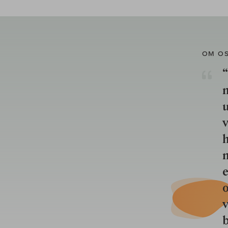
OM O
“
u
v
h
n
e
o
b