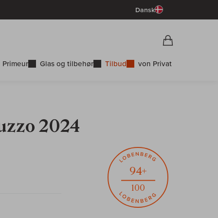
Dansk
Vorschau War
Indkøbskurv
 Primeur
Glas og tilbehør
Tilbud
von Privat
ruzzo 2024
94+
100