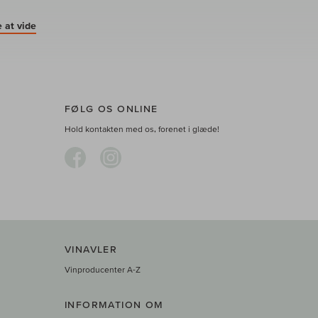
 at vide
FØLG OS ONLINE
Hold kontakten med os, forenet i glæde!
VINAVLER
Vinproducenter A-Z
INFORMATION OM