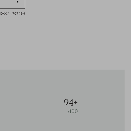
DKK /l
· 70749H
94+
/100