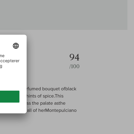
94
/100
as a vivid, perfumed bouquet ofblack
 tones and hints of spice.This
rals arc across the palate asthe
a Tiberio used all of herMontepulciano