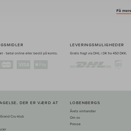
Få mere
NGSMIDLER
LEVERINGSMULIGHEDER
t - betal online eller bestil på konto.
Gratis fragt via DHL i DK fra 450 DKK.
AGELSE, DER ER VÆRD AT
LOBENBERGS
Årets vinhandler
 Grand Cru-klub
Om os
Presse
ucer