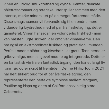
vinen en utrolig smuk tæthed og dybde. Kamfer, delikate
nåletræsaromaer og æteriske urter spiller sammen med den
intense, mørke mineralitet på en meget forførende måde.
Disse smagsnuancer vil forvandle sig til en endnu mere
vidunderlig krydrethed med et par års flaskelagring, det er
garanteret. Vinen har sådan en vidunderlig friskhed - man
kan næsten lugte skoven, der omgiver vinmarkerne. Den
har også en ekstraordinær friskhed og præcision i munden.
Perfekt modne blåbær og kirsebær, lidt grafit. Tanninerne er
gribevenlige, men alligevel modne og integrerede. Dette er
en fantastisk vin fra en fantastisk årgang, den har et langt liv
foran sig og er skabt til fremtiden. Denne Philip Togni 2021
har helt sikkert brug for et par års flaskelagring, den
repræsenterer den perfekte symbiose mellem Margaux,
Pauillac og Napa og er en af Californiens virkelig store
Cabernets.