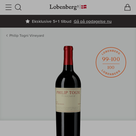
V
I
Søg
Eksklusive 5+1 tilbud
Gå på opdagelse nu
Philip Togni Vineyard
99–100
100