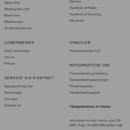
Spiritus
Søde vine
Vurderet af Parker
Økologiske vine
Vurderet af Suckling
Rosé-vine
Køb af vin
Modne vine
Große Gewächse
LOBENBERGS
VINAVLER
Årets vinhandler
Vinproducenter A-Z
Om os
Presse
INFORMATION OM
Forsendelse og betaling
SERVICE OG KONTAKT
Virksomhedsoplysninger
Spørgsmål og svar
Privatlivspolitik
Downloads
Handelsbetingelser
Vin-arkiv
Kontakt os
Tilbagekaldelse af aftalen
Alle priser er inkl. moms, plus 39
DKK i fragt
- fra
450 DKK gratis fragt