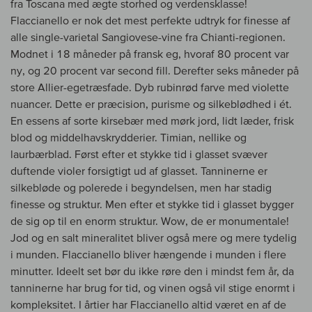
fra Toscana med ægte storhed og verdensklasse!
Flaccianello er nok det mest perfekte udtryk for finesse af
alle single-varietal Sangiovese-vine fra Chianti-regionen.
Modnet i 18 måneder på fransk eg, hvoraf 80 procent var
ny, og 20 procent var second fill. Derefter seks måneder på
store Allier-egetræsfade. Dyb rubinrød farve med violette
nuancer. Dette er præcision, purisme og silkeblødhed i ét.
En essens af sorte kirsebær med mørk jord, lidt læder, frisk
blod og middelhavskrydderier. Timian, nellike og
laurbærblad. Først efter et stykke tid i glasset svæver
duftende violer forsigtigt ud af glasset. Tanninerne er
silkebløde og polerede i begyndelsen, men har stadig
finesse og struktur. Men efter et stykke tid i glasset bygger
de sig op til en enorm struktur. Wow, de er monumentale!
Jod og en salt mineralitet bliver også mere og mere tydelig
i munden. Flaccianello bliver hængende i munden i flere
minutter. Ideelt set bør du ikke røre den i mindst fem år, da
tanninerne har brug for tid, og vinen også vil stige enormt i
kompleksitet. I årtier har Flaccianello altid været en af de