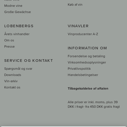
Køb af vin
Modne vine
Große Gewächse
LOBENBERGS
VINAVLER
Årets vinhandler
Vinproducenter A-Z
Om os
Presse
INFORMATION OM
Forsendelse og betaling
SERVICE OG KONTAKT
Virksomhedsoplysninger
Spørgsmål og svar
Privatlivspolitik
Downloads
Handelsbetingelser
Vin-arkiv
Kontakt os
Tilbagekaldelse af aftalen
Alle priser er inkl. moms, plus 39
DKK i fragt
- fra
450 DKK gratis fragt