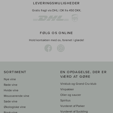
LEVERINGSMULIGHEDER
Gratis fragt via DHL i DK fra 450 DKK.
FØLG OS ONLINE
Hold kontakten med os, forenet i glæde!
SORTIMENT
EN OPDAGELSE, DER ER
VÆRD AT GØRE
Nye vine
Vinklub og Grand Cru-klub
Røde vine
Vinpakker
Hvide vine
Olier og saucer
Mousserende vine
Spiritus
Søde vine
Vurderet af Parker
Økologiske vine
Vurderet af Suckling
Rosé-vine