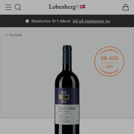
V
I
Søg
Eksklusive 5+1 tilbud
Gå på opdagelse nu
Fontodi
98–100
100