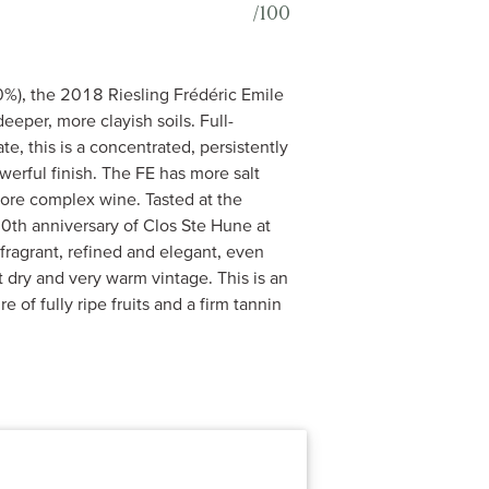
/100
0%), the 2018 Riesling Frédéric Emile
eeper, more clayish soils. Full-
e, this is a concentrated, persistently
werful finish. The FE has more salt
more complex wine. Tasted at the
0th anniversary of Clos Ste Hune at
ragrant, refined and elegant, even
 dry and very warm vintage. This is an
of fully ripe fruits and a firm tannin