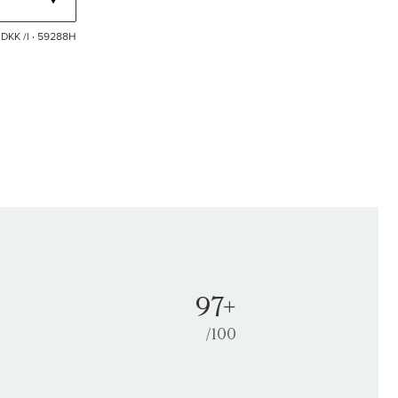
DKK /l
· 59288H
97+
/100