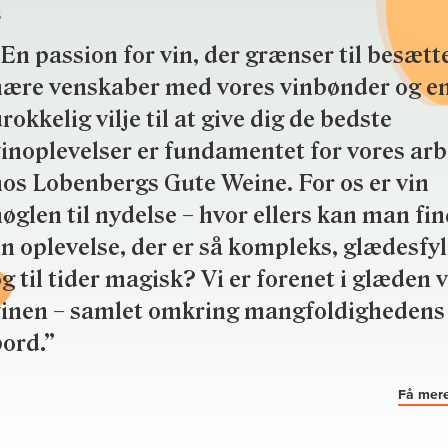
S
En passion for vin, der grænser til besætte
nære venskaber med vores vinbønder og e
rokkelig vilje til at give dig de bedste
inoplevelser er fundamentet for vores ar
os Lobenbergs Gute Weine. For os er vin
øglen til nydelse – hvor ellers kan man fi
n oplevelse, der er så kompleks, glædesfy
g til tider magisk? Vi er forenet i glæden 
vinen – samlet omkring mangfoldighedens
ord.”
Få mere