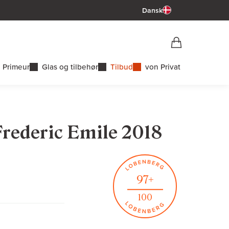
Dansk
Vorschau War
Indkøbskurv
 Primeur
Glas og tilbehør
Tilbud
von Privat
Frederic Emile 2018
97+
100