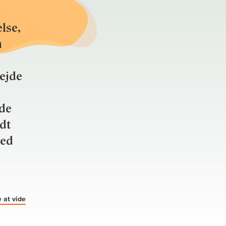
lse,
n
bejde
nde
ldt
ved
 at vide