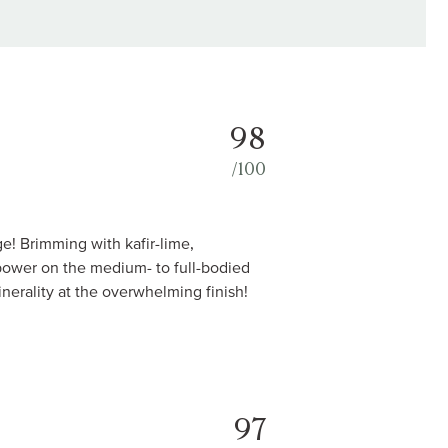
98
/100
ge! Brimming with kafir-lime,
power on the medium- to full-bodied
nerality at the overwhelming finish!
97