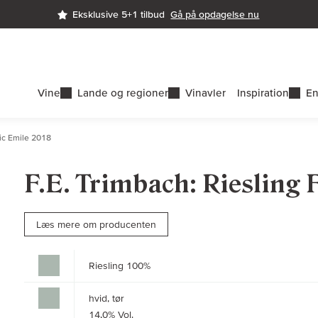
Eksklusive 5+1 tilbud
Gå på opdagelse nu
Vine
Lande og regioner
Vinavler
Inspiration
En
ric Emile 2018
F.E. Trimbach: Riesling 
Læs mere om producenten
Riesling 100%
hvid, tør
14,0% Vol.