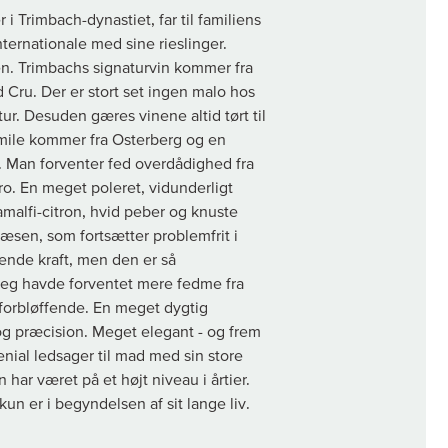
 Trimbach-dynastiet, far til familiens
ernationale med sine rieslinger.
en. Trimbachs signaturvin kommer fra
 Cru. Der er stort set ingen malo hos
ur. Desuden gæres vinene altid tørt til
 Emile kommer fra Osterberg og en
. Man forventer fed overdådighed fra
ro. En meget poleret, vidunderligt
alfi-citron, hvid peber og knuste
sen, som fortsætter problemfrit i
de kraft, men den er så
 Jeg havde forventet mere fedme fra
forbløffende. En meget dygtig
g præcision. Meget elegant - og frem
genial ledsager til mad med sin store
 har været på et højt niveau i årtier.
un er i begyndelsen af sit lange liv.