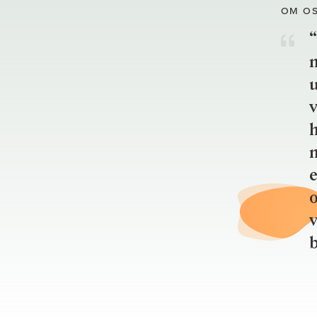
OM O
“
u
v
h
n
e
o
b