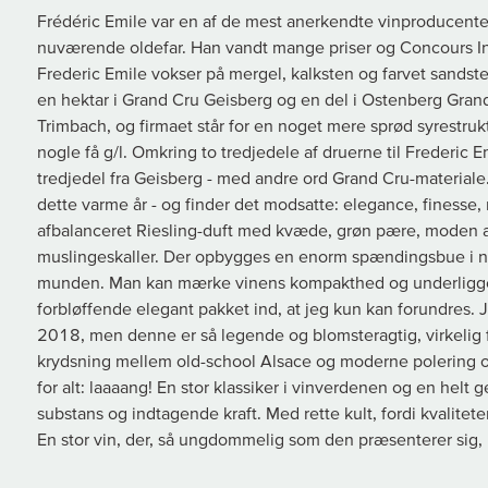
Frédéric Emile var en af de mest anerkendte vinproducenter i
nuværende oldefar. Han vandt mange priser og Concours Int
Frederic Emile vokser på mergel, kalksten og farvet sandst
en hektar i Grand Cru Geisberg og en del i Ostenberg Grand
Trimbach, og firmaet står for en noget mere sprød syrestrukt
nogle få g/l. Omkring to tredjedele af druerne til Frederic
tredjedel fra Geisberg - med andre ord Grand Cru-materiale
dette varme år - og finder det modsatte: elegance, finesse, 
afbalanceret Riesling-duft med kvæde, grøn pære, moden am
muslingeskaller. Der opbygges en enorm spændingsbue i næ
munden. Man kan mærke vinens kompakthed og underliggen
forbløffende elegant pakket ind, at jeg kun kan forundres.
2018, men denne er så legende og blomsteragtig, virkelig 
krydsning mellem old-school Alsace og moderne polering o
for alt: laaaang! En stor klassiker i vinverdenen og en helt 
substans og indtagende kraft. Med rette kult, fordi kvaliteten
En stor vin, der, så ungdommelig som den præsenterer sig, k