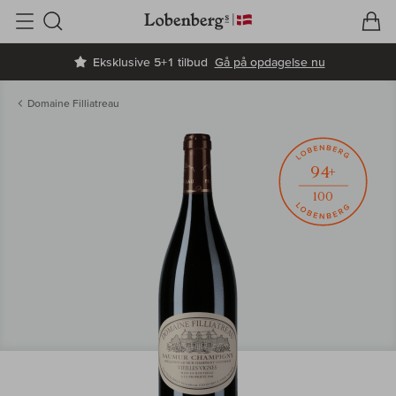
V
I
Søg
Eksklusive 5+1 tilbud
Gå på opdagelse nu
Domaine Filliatreau
94+
100