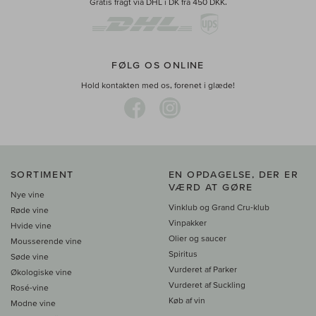
Gratis fragt via DHL i DK fra 450 DKK.
FØLG OS ONLINE
Hold kontakten med os, forenet i glæde!
SORTIMENT
EN OPDAGELSE, DER ER
VÆRD AT GØRE
Nye vine
Vinklub og Grand Cru-klub
Røde vine
Vinpakker
Hvide vine
Olier og saucer
Mousserende vine
Spiritus
Søde vine
Vurderet af Parker
Økologiske vine
Vurderet af Suckling
Rosé-vine
Køb af vin
Modne vine