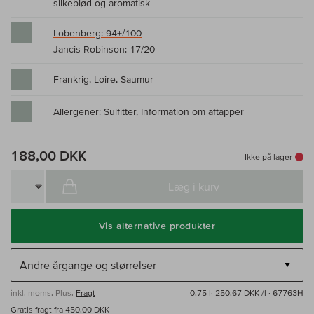
silkeblød og aromatisk
Lobenberg: 94+/100
Jancis Robinson: 17/20
Frankrig, Loire, Saumur
Allergener: Sulfitter,
Information om aftapper
188,00 DKK
Ikke på lager
Læg i kurv
Vis alternative produkter
inkl. moms, Plus.
Fragt
0,75 l·
250,67 DKK /l
· 67763H
Gratis fragt fra 450,00 DKK