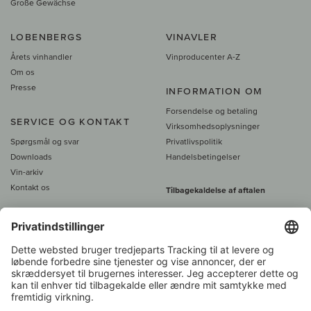
Große Gewächse
LOBENBERGS
VINAVLER
Årets vinhandler
Vinproducenter A-Z
Om os
Presse
INFORMATION OM
Forsendelse og betaling
SERVICE OG KONTAKT
Virksomhedsoplysninger
Spørgsmål og svar
Privatlivspolitik
Downloads
Handelsbetingelser
Vin-arkiv
Kontakt os
Tilbagekaldelse af aftalen
Alle priser er inkl. moms, plus 39
DKK i fragt
- fra
450 DKK gratis fragt