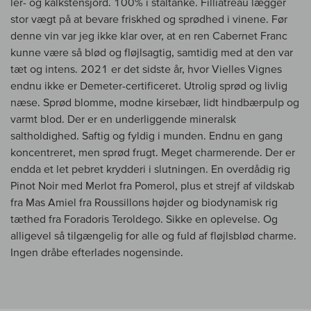
ler- og kalkstensjord. 100% i ståltanke. Filliatreau lægger
stor vægt på at bevare friskhed og sprødhed i vinene. Før
denne vin var jeg ikke klar over, at en ren Cabernet Franc
kunne være så blød og fløjlsagtig, samtidig med at den var
tæt og intens. 2021 er det sidste år, hvor Vielles Vignes
endnu ikke er Demeter-certificeret. Utrolig sprød og livlig
næse. Sprød blomme, modne kirsebær, lidt hindbærpulp og
varmt blod. Der er en underliggende mineralsk
saltholdighed. Saftig og fyldig i munden. Endnu en gang
koncentreret, men sprød frugt. Meget charmerende. Der er
endda et let pebret krydderi i slutningen. En overdådig rig
Pinot Noir med Merlot fra Pomerol, plus et strejf af vildskab
fra Mas Amiel fra Roussillons højder og biodynamisk rig
tæthed fra Foradoris Teroldego. Sikke en oplevelse. Og
alligevel så tilgængelig for alle og fuld af fløjlsblød charme.
Ingen dråbe efterlades nogensinde.