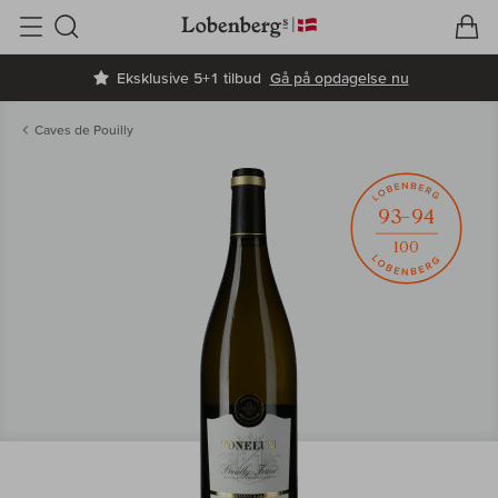
V
I
Søg
Eksklusive 5+1 tilbud
Gå på opdagelse nu
Caves de Pouilly
93–94
100