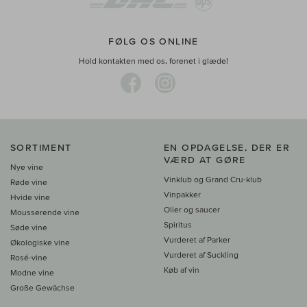
FØLG OS ONLINE
Hold kontakten med os, forenet i glæde!
SORTIMENT
EN OPDAGELSE, DER ER
VÆRD AT GØRE
Nye vine
Vinklub og Grand Cru-klub
Røde vine
Vinpakker
Hvide vine
Olier og saucer
Mousserende vine
Spiritus
Søde vine
Vurderet af Parker
Økologiske vine
Vurderet af Suckling
Rosé-vine
Køb af vin
Modne vine
Große Gewächse