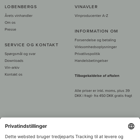
LOBENBERGS
VINAVLER
Årets vinhandler
Vinproducenter A-Z
Om os
Presse
INFORMATION OM
Forsendelse og betaling
SERVICE OG KONTAKT
Virksomhedsoplysninger
Spørgsmål og svar
Privatlivspolitik
Downloads
Handelsbetingelser
Vin-arkiv
Kontakt os
Tilbagekaldelse af aftalen
Alle priser er inkl. moms, plus 39
DKK i fragt
- fra
450 DKK gratis fragt
Kundeservice: