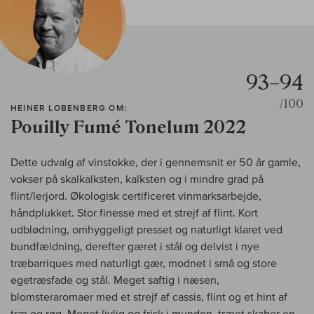
93–94
/100
HEINER LOBENBERG OM:
Pouilly Fumé Tonelum 2022
Dette udvalg af vinstokke, der i gennemsnit er 50 år gamle,
vokser på skalkalksten, kalksten og i mindre grad på
flint/lerjord. Økologisk certificeret vinmarksarbejde,
håndplukket. Stor finesse med et strejf af flint. Kort
udblødning, omhyggeligt presset og naturligt klaret ved
bundfældning, derefter gæret i stål og delvist i nye
træbarriques med naturligt gær, modnet i små og store
egetræsfade og stål. Meget saftig i næsen,
blomsteraromaer med et strejf af cassis, flint og et hint af
træ og røg. Meget livlig og frisk i munden, træet skaber en