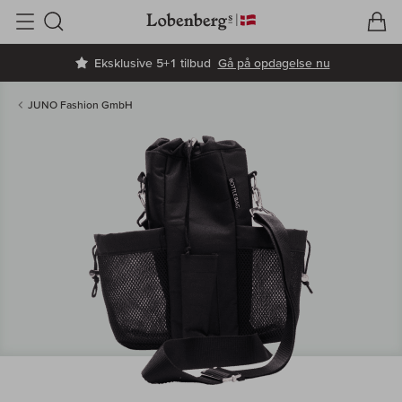
V
I
Søg
Eksklusive 5+1 tilbud
Gå på opdagelse nu
JUNO Fashion GmbH