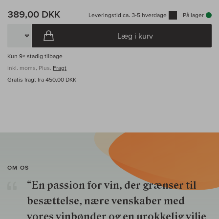
389,00 DKK
Leveringstid ca. 3-5 hverdage
På lager
Læg i kurv
Kun
9×
stadig tilbage
inkl. moms, Plus.
Fragt
Gratis fragt fra 450,00 DKK
OM OS
“En passion for vin, der grænser til
besættelse, nære venskaber med
vores vinbønder og en urokkelig vilje