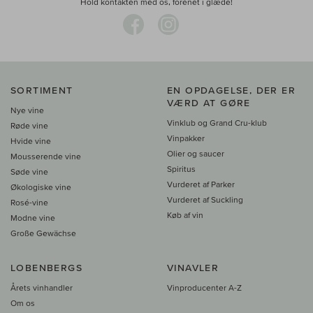
Hold kontakten med os, forenet i glæde!
SORTIMENT
EN OPDAGELSE, DER ER
VÆRD AT GØRE
Nye vine
Vinklub og Grand Cru-klub
Røde vine
Vinpakker
Hvide vine
Olier og saucer
Mousserende vine
Spiritus
Søde vine
Vurderet af Parker
Økologiske vine
Vurderet af Suckling
Rosé-vine
Køb af vin
Modne vine
Große Gewächse
LOBENBERGS
VINAVLER
Årets vinhandler
Vinproducenter A-Z
Om os