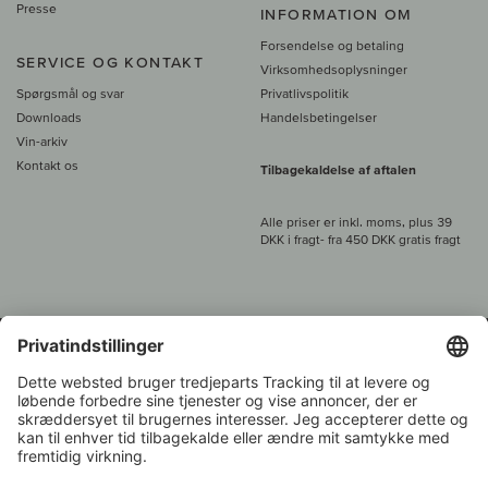
Presse
INFORMATION OM
Forsendelse og betaling
SERVICE OG KONTAKT
Virksomhedsoplysninger
Spørgsmål og svar
Privatlivspolitik
Downloads
Handelsbetingelser
Vin-arkiv
Kontakt os
Tilbagekaldelse af aftalen
Alle priser er inkl. moms, plus 39
DKK i fragt
- fra
450 DKK gratis fragt
Kundeservice:
+49 421 696 797-0
1.000 vinavlere –
Vinhandler
Tilbage
Over 7.000 vine
i år 2022