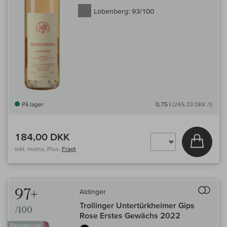
Lobenberg:
93/100
På lager
0,75 l
(245,33 DKK /l)
184,00 DKK
Læg i 
inkl. moms, Plus.
Fragt
Til 
97+
Aldinger
Trollinger Untertürkheimer Gips
/100
Rose Erstes Gewächs 2022
Begrænset