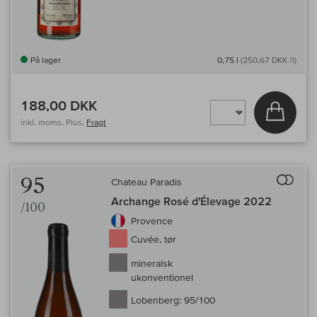
På lager
0,75 l
(250,67 DKK /l)
188,00 DKK
Læg i 
inkl. moms, Plus.
Fragt
Til 
95
Chateau Paradis
Archange Rosé d'Élevage 2022
/100
Provence
Cuvée, tør
mineralsk
ukonventionel
Lobenberg:
95/100