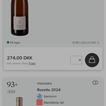
På lager
0,75 l
(365,33 DKK /l)
274,00 DKK
Læg i 
inkl. moms, Plus.
Fragt
Til 
93+
Hatzidakis
Rosette 2024
/100
Santorini
Mandilaria, tør