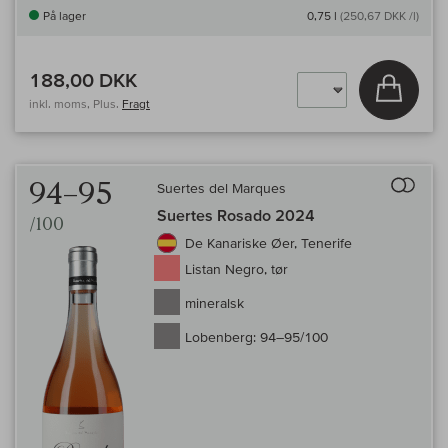
På lager
0,75 l
(250,67 DKK /l)
188,00 DKK
Læg i 
inkl. moms, Plus.
Fragt
Til 
94–95
Suertes del Marques
Suertes Rosado 2024
/100
De Kanariske Øer, Tenerife
Listan Negro, tør
mineralsk
Lobenberg:
94–95/100