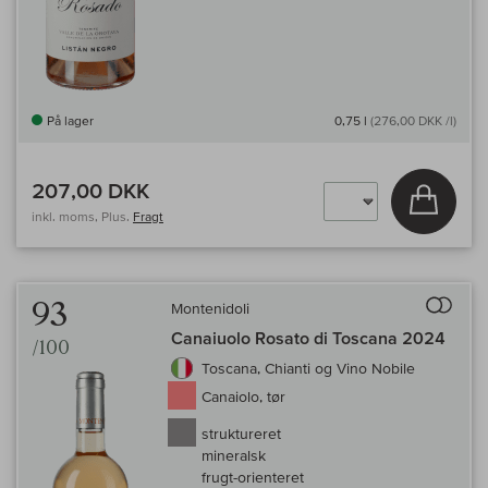
På lager
0,75 l
(276,00 DKK /l)
207,00 DKK
Læg i 
inkl. moms, Plus.
Fragt
Til 
93
Montenidoli
Canaiuolo Rosato di Toscana 2024
/100
Toscana, Chianti og Vino Nobile
Canaiolo, tør
struktureret
mineralsk
frugt-orienteret