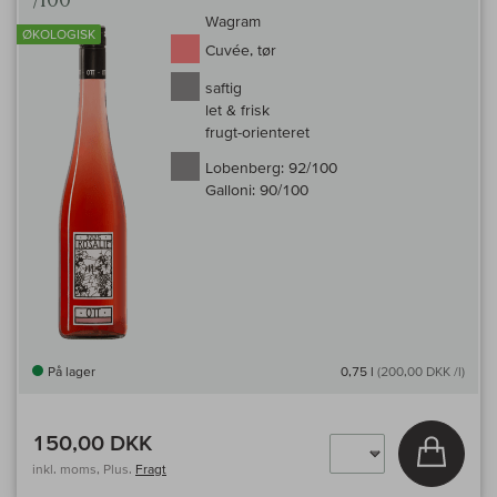
/100
Wagram
ØKOLOGISK
Cuvée, tør
saftig
let & frisk
frugt-orienteret
Lobenberg:
92/100
Galloni:
90/100
På lager
0,75 l
(200,00 DKK /l)
150,00 DKK
Læg i 
inkl. moms, Plus.
Fragt