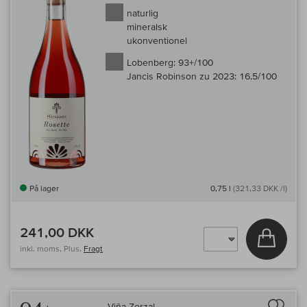
naturlig
mineralsk
ukonventionel
Lobenberg:
93+/100
Jancis Robinson zu 2023:
16,5/100
På lager
0,75 l
(321,33 DKK /l)
241,00 DKK
Læg i 
inkl. moms, Plus.
Fragt
Til 
Viña Zorzal