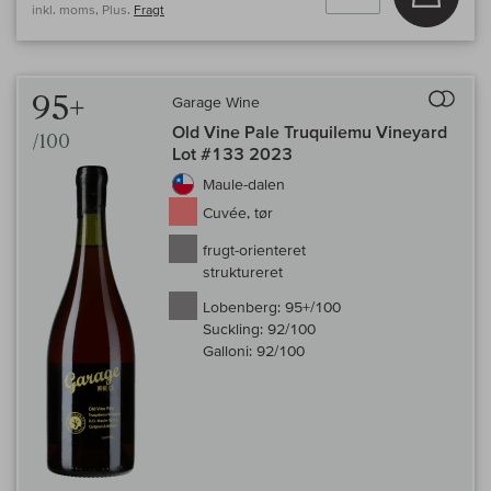
inkl. moms, Plus.
Fragt
Til 
95+
Garage Wine
Old Vine Pale Truquilemu Vineyard
/100
Lot #133 2023
Maule-dalen
Cuvée, tør
frugt-orienteret
struktureret
Lobenberg:
95+/100
Suckling:
92/100
Galloni:
92/100