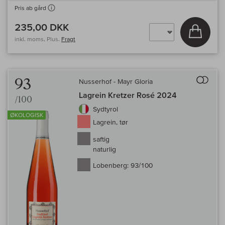
Pris ab gård
235,00 DKK
Læg i 
inkl. moms, Plus.
Fragt
Til 
93
Nusserhof - Mayr Gloria
Lagrein Kretzer Rosé 2024
/100
Sydtyrol
ØKOLOGISK
Lagrein, tør
saftig
naturlig
Lobenberg:
93/100