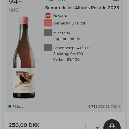
94+
Senora de las Alturas Rosado 2023
/100
Navarra
Garnacha Gris, tør
mineralsk
frugt-orienteret
Lobenberg:
94+/100
Suckling:
94/100
Parker:
93/100
På lager
0,75 l
(333,33 DKK /l)
250,00 DKK
Læg i 