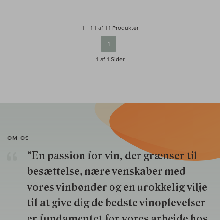
1 - 11 af 11 Produkter
1
1 af 1
Sider
OM OS
“En passion for vin, der grænser til
besættelse, nære venskaber med
vores vinbønder og en urokkelig vilje
til at give dig de bedste vinoplevelser
er fundamentet for vores arbejde hos