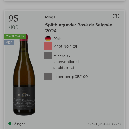
Til 
95
Rings
Spätburgunder Rosé de Saignée
/100
2024
ØKOLOGISK
Pfalz
VDP
Pinot Noir, tør
mineralsk
ukonventionel
struktureret
Lobenberg:
95/100
På lager
0,75 l
(313,33 DKK /l)