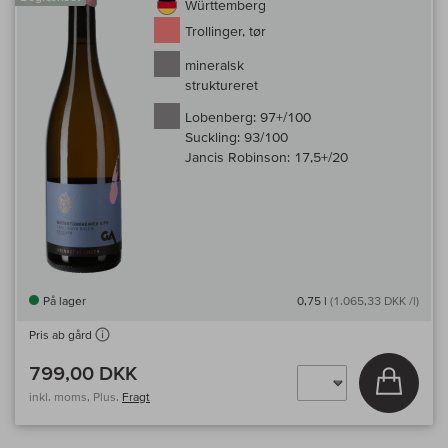
Württemberg
Trollinger, tør
mineralsk
struktureret
Lobenberg:
97+/100
Suckling:
93/100
Jancis Robinson:
17,5+/20
På lager
0,75 l
(1.065,33 DKK /l)
Pris ab gård
799,00 DKK
Læg i 
inkl. moms, Plus.
Fragt