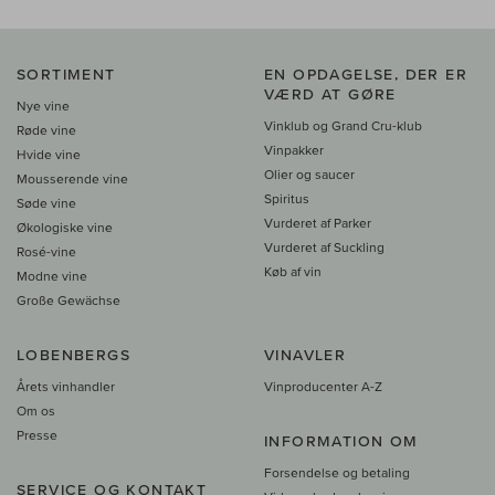
SORTIMENT
EN OPDAGELSE, DER ER
VÆRD AT GØRE
Nye vine
Vinklub og Grand Cru-klub
Røde vine
Vinpakker
Hvide vine
Olier og saucer
Mousserende vine
Spiritus
Søde vine
Vurderet af Parker
Økologiske vine
Vurderet af Suckling
Rosé-vine
Køb af vin
Modne vine
Große Gewächse
LOBENBERGS
VINAVLER
Årets vinhandler
Vinproducenter A-Z
Om os
Presse
INFORMATION OM
Forsendelse og betaling
SERVICE OG KONTAKT