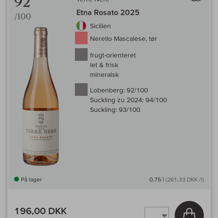
92
Etna Rosato 2025
/100
Sicilien
Nerello Mascalese, tør
frugt-orienteret
let & frisk
mineralsk
Lobenberg:
92/100
Suckling zu 2024:
94/100
Suckling:
93/100
På lager
0,75 l
(261,33 DKK /l)
196,00 DKK
Læg i 