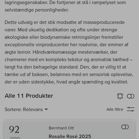
lagringsegenskaber. De fortjener at stå i rampelyset som
selvstændige personligheder.
Dette udvalg er det stik modsatte af masseproducerede
varer. Med ukuelig dedikation og ofte under strenge
økologiske eller biodynamiske retningslinjer fremstiller
exceptionelle vinproducenter her rosévine, der emmer af
ægte terroir. Håndværksmæssige mesterværker, der
charmerer med en kompleks tekstur og aromatisk tæthed –
langt fra den behagelige standard. Den, der er villig til at
tænke ud af boksen, belønnes med en sensorisk oplevelse,
der er uden sidestykke, hvad angår spænding og kvalitet.
in
Alle 11 Produkter
Vin-Alarm
aktiver
Samm
Sortere:
Relevans
Alle filtre
Til 
92
Bernhard Ott
Rosalie Rosé 2025