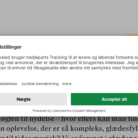
S
En passion for vin, der grænser til besætte
nære venskaber med vores vinbønder og e
rokkelig vilje til at give dig de bedste
inoplevelser er fundamentet for vores ar
os Lobenbergs Gute Weine. For os er vin
øglen til nydelse – hvor ellers kan man fi
n oplevelse, der er så kompleks, glædesfy