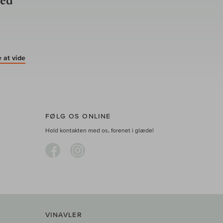
ved
 at vide
FØLG OS ONLINE
Hold kontakten med os, forenet i glæde!
VINAVLER