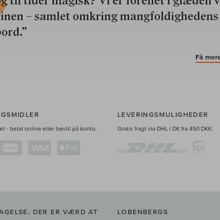
g til tider magisk? Vi er forenet i glæden 
vinen – samlet omkring mangfoldighedens
ord.”
Få mere
NGSMIDLER
LEVERINGSMULIGHEDER
t - betal online eller bestil på konto.
Gratis fragt via DHL i DK fra 450 DKK.
AGELSE, DER ER VÆRD AT
LOBENBERGS