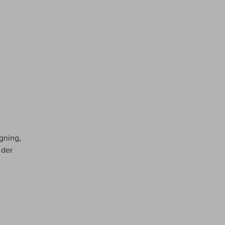
øgning,
 der