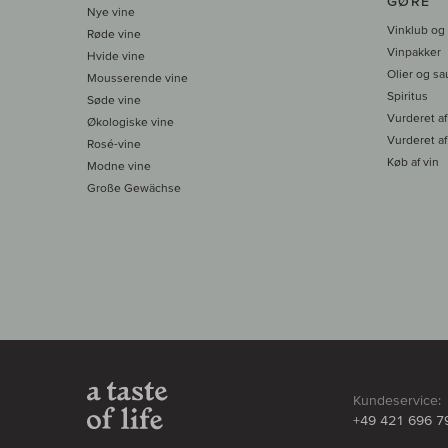
GØRE
Nye vine
Vinklub og
Røde vine
Vinpakker
Hvide vine
Olier og sa
Mousserende vine
Spiritus
Søde vine
Vurderet af
Økologiske vine
Vurderet af
Rosé-vine
Køb af vin
Modne vine
Große Gewächse
Kundeservice:
+49 421 696 7