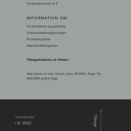
Vinproducenter A-Z
INFORMATION OM
Forsendelse og betaling
Virksomhedsoplysninger
Privatlivspolitik
Handelsbetingelser
Tilbagekaldelse af aftalen
Alle priser er inkl. moms, plus 39 DKK i fragt
- fra
450 DKK gratis fragt
Tilbage
Vinhandler
i år 2022