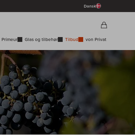
Dansk
Vorschau War
Indkøbskurv
 Primeur
Glas og tilbehør
Tilbud
von Privat