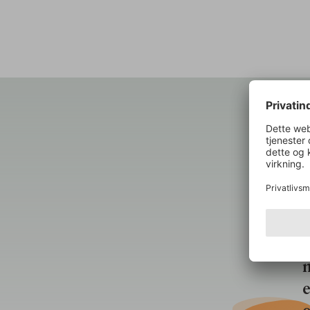
OM O
“
u
v
h
n
e