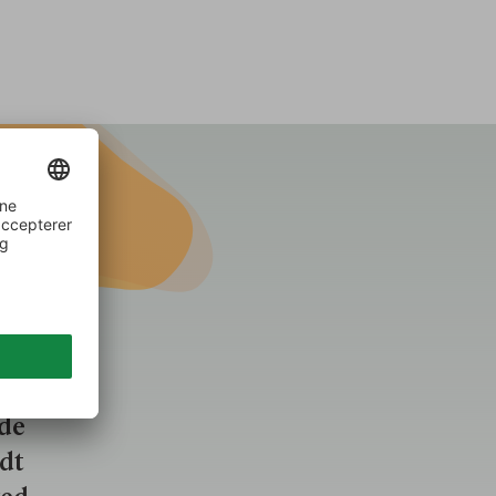
lse,
n
bejde
nde
ldt