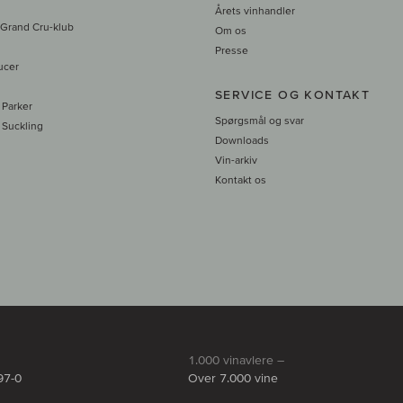
Årets vinhandler
 Grand Cru-klub
Om os
Presse
ucer
SERVICE OG KONTAKT
 Parker
Spørgsmål og svar
 Suckling
Downloads
Vin-arkiv
Kontakt os
1.000 vinavlere –
97-0
Over 7.000 vine