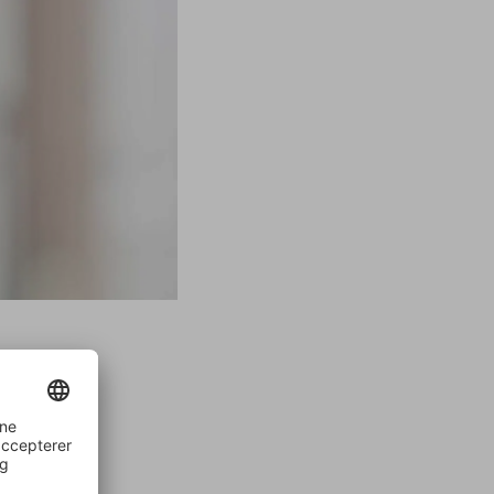
te nået
kan nu
ver dig
ter pris,