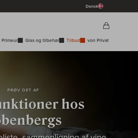
Dansk
Vorschau War
Indkøbskurv
 Primeur
Glas og tilbehør
Tilbud
von Privat
PRØV DET AF
unktioner hos
obenbergs
liste, sammenligning af vine