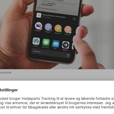
nskeliste
 allerede gemme dine yndlingsvine før, men nu har din ønskelis
iveau. Ikke alene kan du have flere ønskelister på samme tid, du 
e dem med venner og familie. En og samme vin kan også være
teret på flere lister. Det gør håndteringen meget nemmere og gi
 for bedre at differentiere dine egne ønsker, hvad enten det er ef