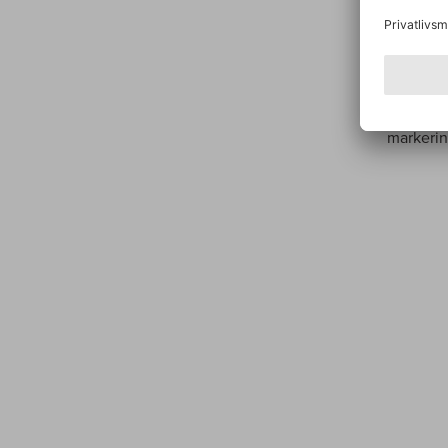
lejlighe
Du skal 
vælge de
nye liste
markerin