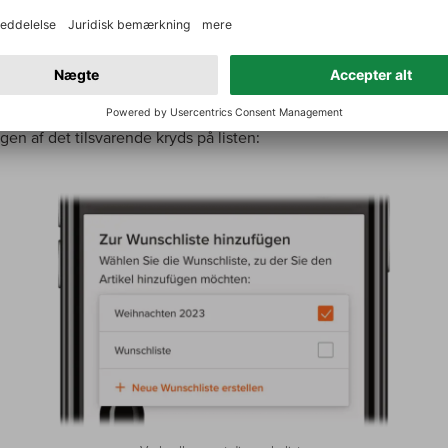
d eller nye vine, der skal smages med det samme.
blot trykke på hjertesymbolet for at gemme som normalt og deref
n ønskede liste. I valgfeltet finder du også muligheden for at op
r. Hvis du vil slette en vin fra din ønskeliste, skal du blot fjerne
gen af det tilsvarende kryds på listen: