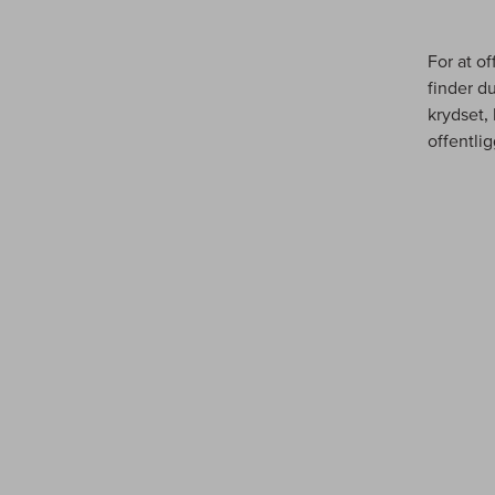
For at o
finder du
krydset, 
offentlig