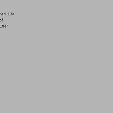
iden. Der
 på
Efter