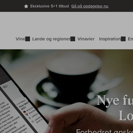
Eksklusive 5+1 tilbud
Gå på opdagelse nu
Vine
Lande og regioner
Vinavler
Inspiration
En
Nye f
L
Forbedret ønske