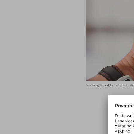
Gode nye funktioner til din ø
Du kunne
et nyt n
også del
repræsen
mulighed