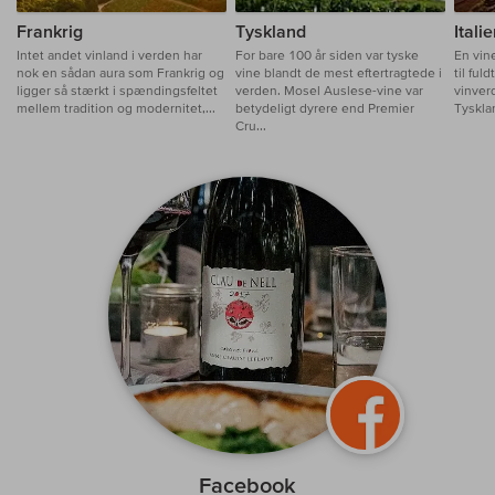
Frankrig
Tyskland
Itali
Intet andet vinland i verden har
For bare 100 år siden var tyske
En vin
nok en sådan aura som Frankrig og
vine blandt de mest eftertragtede i
til ful
ligger så stærkt i spændingsfeltet
verden. Mosel Auslese-vine var
vinver
mellem tradition og modernitet,...
betydeligt dyrere end Premier
Tysklan
Cru...
Facebook