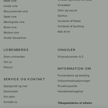
Røde vine
Vinpakker
Hvide vine
Olier og saucer
Mousserende vine
Spiritus
Søde vine
Vurderet af Parker
Økologiske vine
Vurderet af Suckling
Rosé-vine
Køb af vin
Modne vine
Große Gewächse
LOBENBERGS
VINAVLER
Årets vinhandler
Vinproducenter A-Z
Om os
Presse
INFORMATION OM
Forsendelse og betaling
SERVICE OG KONTAKT
Virksomhedsoplysninger
Spørgsmål og svar
Privatlivspolitik
Downloads
Handelsbetingelser
Vin-arkiv
Kontakt os
Tilbagekaldelse af aftalen