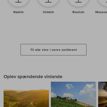
Rødvin
Hvidvin
Rosévin
Mousse
Til alle vine i vores sortiment
Oplev spændende vinlande