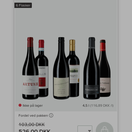
6 Flasker
Ikke på lager
4,5 l
(116,89 DKK /l)
Fordel ved pakken
103,00 DKK
Læg i kurv
526,00 DKK