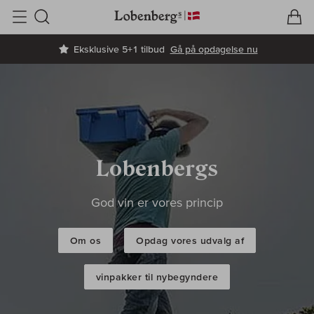
V
I
Søg
Eksklusive 5+1 tilbud
Gå på opdagelse nu
Lobenbergs
God vin er vores princip
Om os
Opdag vores udvalg af
vinpakker til nybegyndere