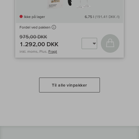
Ikke på lager
6,75 l
(191,41 DKK /l)
Fordel ved pakken
975,00 DKK
Læg i kurv
1.292,00 DKK
inkl. moms, Plus.
Fragt
Til alle vinpakker