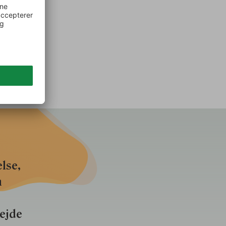
lse,
n
bejde