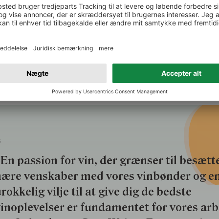
1
1 af 1
Sider
S
En passion for vin, der grænser til besætte
nære venskaber med vores vinbønder og e
rokkelig vilje til at give dig de bedste
inoplevelser er fundamentet for vores ar