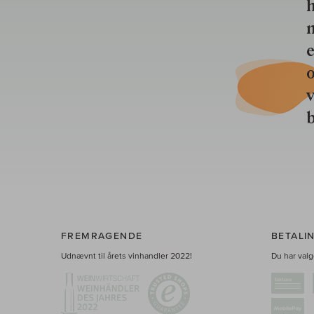
h
n
e
o
b
FREMRAGENDE
BETALI
Udnævnt til årets vinhandler 2022!
Du har valge