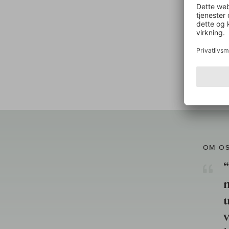
OM O
“
u
v