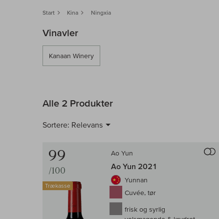
Start
Kina
Ningxia
Vinavler
Kanaan Winery
Alle 2 Produkter
Sortere:
Relevans
99
Ao Yun
Ao Yun 2021
/100
Yunnan
Trækasse
Cuvée, tør
frisk og syrlig