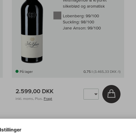
velsmagende & krydret
silkeblød og aromatisk
Lobenberg:
99/100
Suckling:
98/100
Jane Anson:
99/100
På lager
0,75 l
(3.465,33 DKK /l)
2.599,00 DKK
g i kurv
Læg i kur
inkl. moms, Plus.
Fragt
1 - 2 af 2 Produkter