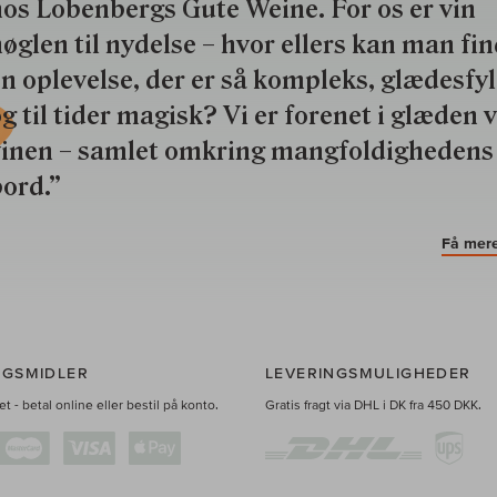
os Lobenbergs Gute Weine. For os er vin
øglen til nydelse – hvor ellers kan man fi
n oplevelse, der er så kompleks, glædesfy
g til tider magisk? Vi er forenet i glæden 
vinen – samlet omkring mangfoldighedens
ord.”
Få mere
NGSMIDLER
LEVERINGSMULIGHEDER
t - betal online eller bestil på konto.
Gratis fragt via DHL i DK fra 450 DKK.