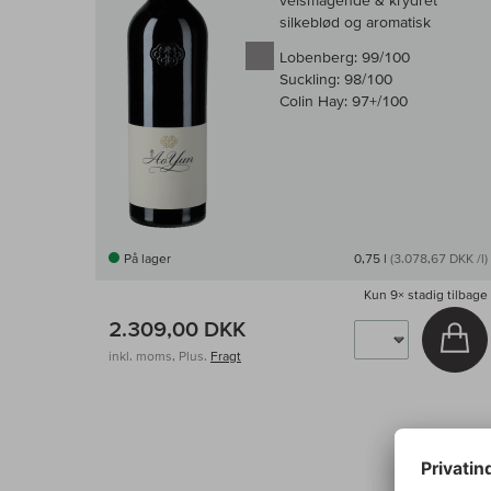
velsmagende & krydret
silkeblød og aromatisk
Lobenberg:
99/100
Suckling:
98/100
Colin Hay:
97+/100
På lager
0,75 l
(3.078,67 DKK /l)
Kun
9×
stadig tilbage
2.309,00 DKK
Læ
inkl. moms, Plus.
Fragt