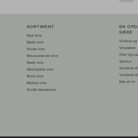
SORTIMENT
EN OPD
GØRE
Nye vine
Vinklub og
Røde vine
Vinpakker
Hvide vine
Olier og sa
Mousserende vine
Spiritus
Søde vine
Vurderet af
Økologiske vine
Vurderet af
Rosé-vine
Køb af vin
Modne vine
Große Gewächse