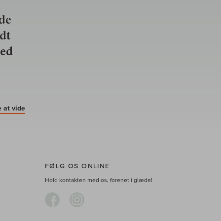
nde
ldt
ved
 at vide
FØLG OS ONLINE
Hold kontakten med os, forenet i glæde!