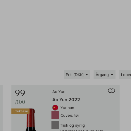
Pris [DKK]
Årgang
Lobe
Til sammenligningen af vin
Til samm
99
Ao Yun
Ao Yun 2022
/100
Yunnan
Trækasse
Cuvée, tør
frisk og syrlig