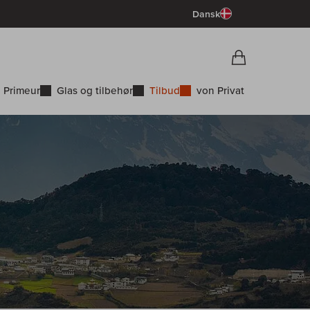
Dansk
Vorschau War
Indkøbskurv
 Primeur
Glas og tilbehør
Tilbud
von Privat