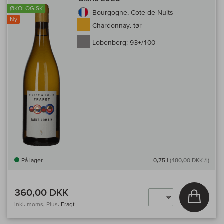
ØKOLOGISK
Bourgogne, Cote de Nuits
Ny
Chardonnay, tør
Lobenberg:
93+/100
På lager
0,75 l
(480,00 DKK /l)
360,00 DKK
Læg i 
inkl. moms, Plus.
Fragt