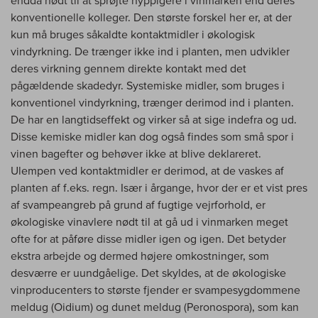
konventionelle kolleger. Den største forskel her er, at der
kun må bruges såkaldte kontaktmidler i økologisk
vindyrkning. De trænger ikke ind i planten, men udvikler
deres virkning gennem direkte kontakt med det
pågældende skadedyr. Systemiske midler, som bruges i
konventionel vindyrkning, trænger derimod ind i planten.
De har en langtidseffekt og virker så at sige indefra og ud.
Disse kemiske midler kan dog også findes som små spor i
vinen bagefter og behøver ikke at blive deklareret.
Ulempen ved kontaktmidler er derimod, at de vaskes af
planten af f.eks. regn. Især i årgange, hvor der er et vist pres
af svampeangreb på grund af fugtige vejrforhold, er
økologiske vinavlere nødt til at gå ud i vinmarken meget
ofte for at påføre disse midler igen og igen. Det betyder
ekstra arbejde og dermed højere omkostninger, som
desværre er uundgåelige. Det skyldes, at de økologiske
vinproducenters to største fjender er svampesygdommene
meldug (Oidium) og dunet meldug (Peronospora), som kan