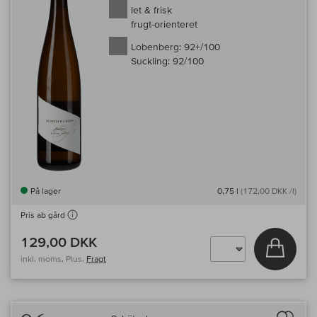
let & frisk
frugt-orienteret
Lobenberg:
92+/100
Suckling:
92/100
På lager
0,75 l
(172,00 DKK /l)
Pris ab gård
129,00 DKK
Læg i 
inkl. moms, Plus.
Fragt
Til 