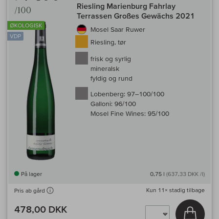
Riesling Marienburg Fahrlay
/100
Terrassen Großes Gewächs 2021
ØKOLOGISK
Mosel Saar Ruwer
VDP
Riesling, tør
frisk og syrlig
mineralsk
fyldig og rund
Lobenberg:
97–100/100
Galloni:
96/100
Mosel Fine Wines:
95/100
På lager
0,75 l
(637,33 DKK /l)
Kun
11×
stadig tilbage
Pris ab gård
478,00 DKK
Læg i 