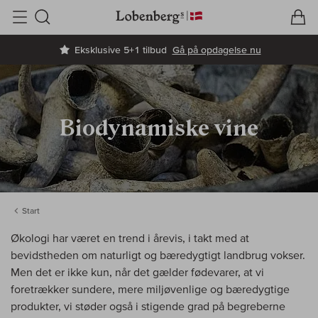
V
I
Søg
Eksklusive 5+1 tilbud
Gå på opdagelse nu
Biodynamiske vine
Start
Økologi har været en trend i årevis, i takt med at
bevidstheden om naturligt og bæredygtigt landbrug vokser.
Men det er ikke kun, når det gælder fødevarer, at vi
foretrækker sundere, mere miljøvenlige og bæredygtige
produkter, vi støder også i stigende grad på begreberne