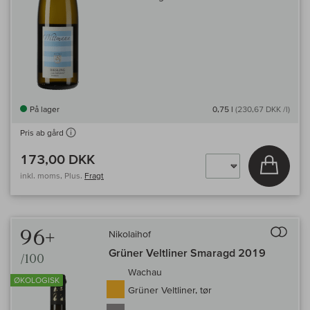
På lager
0,75 l
(230,67 DKK /l)
Pris ab gård
173,00 DKK
Læg i 
inkl. moms, Plus.
Fragt
Til 
96+
Nikolaihof
Grüner Veltliner Smaragd 2019
/100
Wachau
ØKOLOGISK
Grüner Veltliner, tør