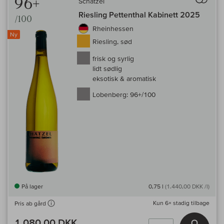
96+
Schätzel
Riesling Pettenthal Kabinett 2025
/100
Rheinhessen
Ny
Riesling, sød
frisk og syrlig
lidt sødlig
eksotisk & aromatisk
Lobenberg:
96+/100
På lager
0,75 l
(1.440,00 DKK /l)
Kun
6×
stadig tilbage
Pris ab gård
1.080,00 DKK
Læg i 