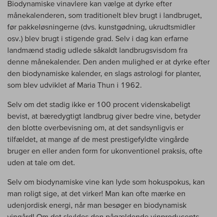
Biodynamiske vinavlere kan vælge at dyrke efter
månekalenderen, som traditionelt blev brugt i landbruget,
før pakkeløsningerne (dvs. kunstgødning, ukrudtsmidler
osv.) blev brugt i stigende grad. Selv i dag kan erfarne
landmænd stadig udlede såkaldt landbrugsvisdom fra
denne månekalender. Den anden mulighed er at dyrke efter
den biodynamiske kalender, en slags astrologi for planter,
som blev udviklet af Maria Thun i 1962.
Selv om det stadig ikke er 100 procent videnskabeligt
bevist, at bæredygtigt landbrug giver bedre vine, betyder
den blotte overbevisning om, at det sandsynligvis er
tilfældet, at mange af de mest prestigefyldte vingårde
bruger en eller anden form for ukonventionel praksis, ofte
uden at tale om det.
Selv om biodynamiske vine kan lyde som hokuspokus, kan
man roligt sige, at det virker! Man kan ofte mærke en
udenjordisk energi, når man besøger en biodynamisk
vingård! Om det skyldes den pågældende vinproducents