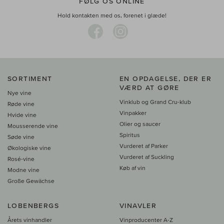
FØLG OS ONLINE
Hold kontakten med os, forenet i glæde!
SORTIMENT
EN OPDAGELSE, DER ER
VÆRD AT GØRE
Nye vine
Vinklub og Grand Cru-klub
Røde vine
Vinpakker
Hvide vine
Olier og saucer
Mousserende vine
Spiritus
Søde vine
Vurderet af Parker
Økologiske vine
Vurderet af Suckling
Rosé-vine
Køb af vin
Modne vine
Große Gewächse
LOBENBERGS
VINAVLER
Årets vinhandler
Vinproducenter A-Z