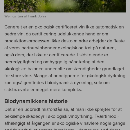
Weingarten af Frank John
Generelt er en økologisk certificeret vin ikke automatisk en
bedre vin, da certificering udelukkende handler om
produktionsprocessen. Ikke desto mindre arbejder de fleste
af vores partnervinbønder økologisk og tæt på naturen,
også dem, der ikke er certificerede. I sidste ende er
bæredygtighed og omhyggelig håndtering af den
økologiske balance under alle omstændigheder grundlaget
for store vine. Mange af principperne for økologisk dyrkning
kan også genfindes i biodynamisk dyrkning, selv om
sidstnævnte er meget mere kompleks.
Biodynamikkens historie
Det er en udbredt misforståelse, at man ikke sprøjter for at
bekæmpe skadedyr i økologisk vindyrkning. Tværtimod -
afhængigt af årgangen er økologiske vinavlere nogle gange
endda nødt til at sprøjte hyppigere i vinmarken end deres