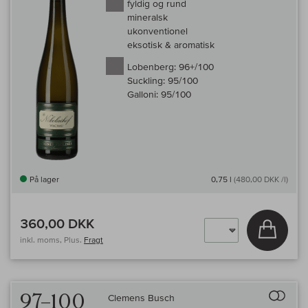
fyldig og rund
mineralsk
ukonventionel
eksotisk & aromatisk
Lobenberg:
96+/100
Suckling:
95/100
Galloni:
95/100
På lager
0,75 l
(480,00 DKK /l)
360,00 DKK
Læg i 
inkl. moms, Plus.
Fragt
Til 
97–100
Clemens Busch