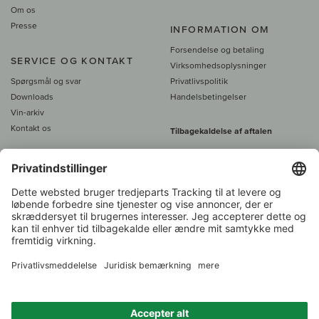
Om os
Presse
INFORMATION OM
Forsendelse og betaling
SERVICE OG KONTAKT
Virksomhedsoplysninger
Spørgsmål og svar
Privatlivspolitik
Downloads
Handelsbetingelser
Vin-arkiv
Kontakt os
Tilbagekaldelse af aftalen
Alle priser er inkl. moms, plus 39
DKK i fragt
- fra
450 DKK gratis fragt
Kundeservice:
+49 421 696 797-0
1.000 vinavlere –
Vinhandler
Over 7.000 vine
i år 2022