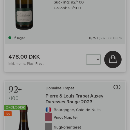
Suckling:
92/100
Galloni:
93/100
På lager
0,75 l
(637,33 DKK /l)
478,00 DKK
Læg i 
inkl. moms, Plus.
Fragt
Til 
92+
Domaine Trapet
Pierre & Louis Trapet Auxey
/100
Duresses Rouge 2023
ØKOLOGISK
Bourgogne, Cote de Nuits
Ny
Pinot Noir, tør
frugt-orienteret