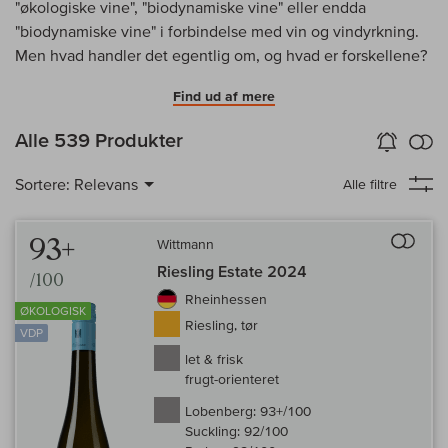
"økologiske vine", "biodynamiske vine" eller endda
"biodynamiske vine" i forbindelse med vin og vindyrkning.
Men hvad handler det egentlig om, og hvad er forskellene?
Find ud af mere
in
Alle 539 Produkter
Vin-Alarm
aktiver
Samm
Sortere:
Relevans
Alle filtre
Til 
93+
Wittmann
Riesling Estate 2024
/100
Rheinhessen
ØKOLOGISK
Riesling, tør
VDP
let & frisk
frugt-orienteret
Lobenberg:
93+/100
Suckling:
92/100