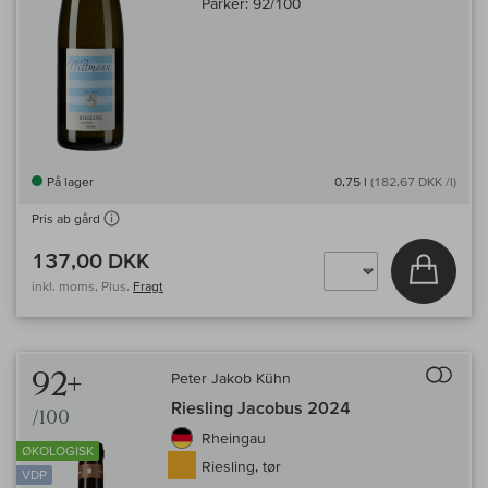
Parker:
92/100
På lager
0,75 l
(182,67 DKK /l)
Pris ab gård
137,00 DKK
Læg i 
inkl. moms, Plus.
Fragt
Til 
92+
Peter Jakob Kühn
Riesling Jacobus 2024
/100
Rheingau
ØKOLOGISK
Riesling, tør
VDP