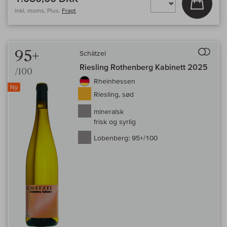
inkl. moms, Plus.
Fragt
Til 
95+
Schätzel
Riesling Rothenberg Kabinett 2025
/100
Rheinhessen
Ny
Riesling, sød
mineralsk
frisk og syrlig
Lobenberg:
95+/100