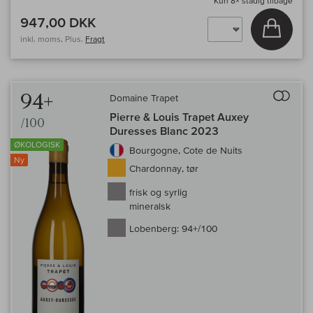
Kun
8×
stadig tilbage
947,00 DKK
Læg i 
inkl. moms, Plus.
Fragt
Til 
94+
Domaine Trapet
Pierre & Louis Trapet Auxey
/100
Duresses Blanc 2023
ØKOLOGISK
Bourgogne, Cote de Nuits
Ny
Chardonnay, tør
frisk og syrlig
mineralsk
Lobenberg:
94+/100