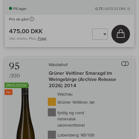
På lager
0,75 l
(633,33 DKK /l)
Pris ab gård
475,00 DKK
Læg i 
inkl. moms, Plus.
Fragt
Til 
95
Nikolaihof
Grüner Veltliner Smaragd Im
/100
Weingebirge (Archive Release
2026) 2014
ØKOLOGISK
Ny
Wachau
Grüner Veltliner, tør
fyldig og rund
mineralsk
ukonventionel
Lobenberg:
95/100