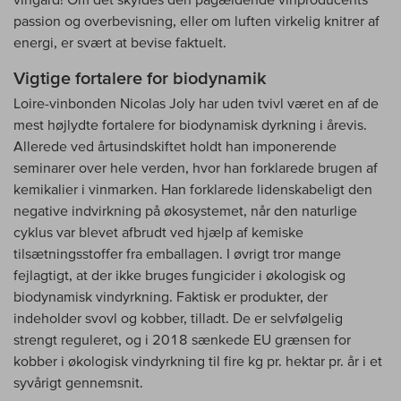
passion og overbevisning, eller om luften virkelig knitrer af
energi, er svært at bevise faktuelt.
Vigtige fortalere for biodynamik
Loire-vinbonden Nicolas Joly har uden tvivl været en af de
mest højlydte fortalere for biodynamisk dyrkning i årevis.
Allerede ved årtusindskiftet holdt han imponerende
seminarer over hele verden, hvor han forklarede brugen af
kemikalier i vinmarken. Han forklarede lidenskabeligt den
negative indvirkning på økosystemet, når den naturlige
cyklus var blevet afbrudt ved hjælp af kemiske
tilsætningsstoffer fra emballagen. I øvrigt tror mange
fejlagtigt, at der ikke bruges fungicider i økologisk og
biodynamisk vindyrkning. Faktisk er produkter, der
indeholder svovl og kobber, tilladt. De er selvfølgelig
strengt reguleret, og i 2018 sænkede EU grænsen for
kobber i økologisk vindyrkning til fire kg pr. hektar pr. år i et
syvårigt gennemsnit.