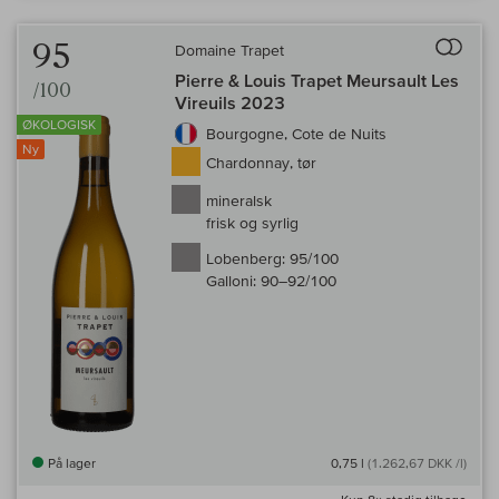
Til 
95
Domaine Trapet
Pierre & Louis Trapet Meursault Les
/100
Vireuils 2023
ØKOLOGISK
Bourgogne, Cote de Nuits
Ny
Chardonnay, tør
mineralsk
frisk og syrlig
Lobenberg:
95/100
Galloni:
90–92/100
På lager
0,75 l
(1.262,67 DKK /l)