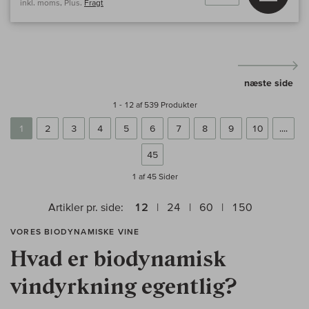
inkl. moms, Plus.
Fragt
næste side
1 - 12 af 539 Produkter
1
2
3
4
5
6
7
8
9
10
....
45
1 af 45
Sider
Artikler pr. side:
12
24
60
150
VORES BIODYNAMISKE VINE
Hvad er biodynamisk
vindyrkning egentlig?