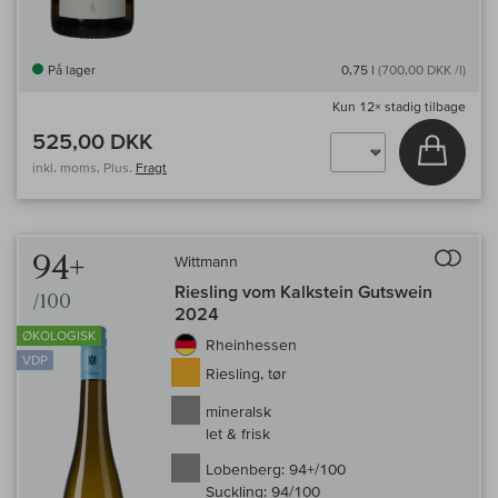
På lager
0,75 l
(700,00 DKK /l)
Kun
12×
stadig tilbage
525,00 DKK
Læg i 
inkl. moms, Plus.
Fragt
Til 
94+
Wittmann
Riesling vom Kalkstein Gutswein
/100
2024
ØKOLOGISK
Rheinhessen
VDP
Riesling, tør
mineralsk
let & frisk
Lobenberg:
94+/100
Suckling:
94/100