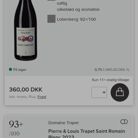
saftig
silkeblød og aromatisk
Lobenberg:
92+/100
På lager
0,75 l
(480,00 DKK /l)
Kun
11×
stadig tilbage
360,00 DKK
Læg i 
inkl. moms, Plus.
Fragt
Til 
93+
Domaine Trapet
Pierre & Louis Trapet Saint Romain
/100
Blanc 2023