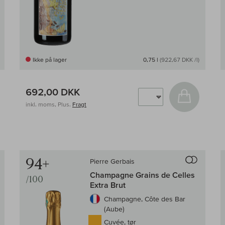
Ikke på lager
0,75 l
(922,67 DKK /l)
692,00 DKK
g i kurv
Læg i kur
inkl. moms, Plus.
Fragt
94+
Pierre Gerbais
ammenligningen af vin
Til sammenlig
Champagne Grains de Celles
/100
Extra Brut
Champagne, Côte des Bar
(Aube)
Cuvée, tør