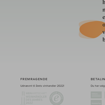
h
n
e
o
b
FREMRAGENDE
BETALI
Udnævnt til årets vinhandler 2022!
Du har valge