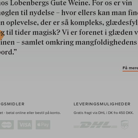
os Lobenbergs Gute Weine. For os er vin
øglen til nydelse – hvor ellers kan man fi
n oplevelse, der er så kompleks, glædesfy
g til tider magisk? Vi er forenet i glæden 
vinen – samlet omkring mangfoldighedens
ord.”
Få mere
NGSMIDLER
LEVERINGSMULIGHEDER
t - betal online eller bestil på konto.
Gratis fragt via DHL i DK fra 450 DKK.