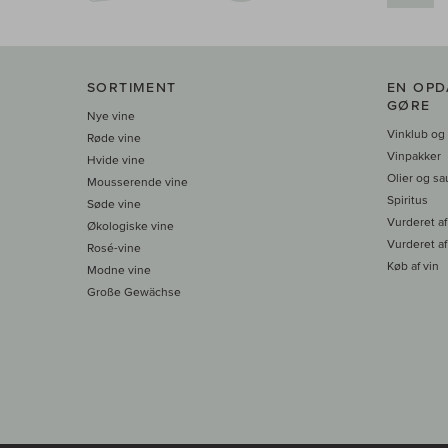
SORTIMENT
EN OPD
GØRE
Nye vine
Vinklub og
Røde vine
Vinpakker
Hvide vine
Olier og sa
Mousserende vine
Spiritus
Søde vine
Vurderet af
Økologiske vine
Vurderet af
Rosé-vine
Køb af vin
Modne vine
Große Gewächse