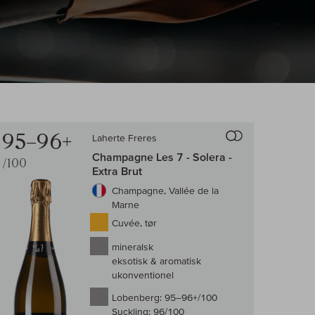
95–96+
Laherte Freres
ningen af vin
Til sammenligningen 
Champagne Les 7 - Solera -
/100
Extra Brut
Champagne, Vallée de la
Marne
Cuvée, tør
mineralsk
eksotisk & aromatisk
ukonventionel
Lobenberg:
95–96+/100
Suckling:
96/100