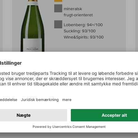
mineralsk
frugt-orienteret
Lobenberg:
94+/100
Suckling:
93/100
Wine&Spirits:
93/100
På lager
0,75 l
(472,00 DKK /l)
354,00 DKK
g i kurv
Læg i kur
inkl. moms, Plus.
Fragt