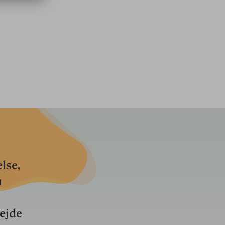
lse,
n
bejde