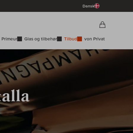
Dansk
Vorschau War
Indkøbskurv
 Primeur
Glas og tilbehør
Tilbud
von Privat
alla