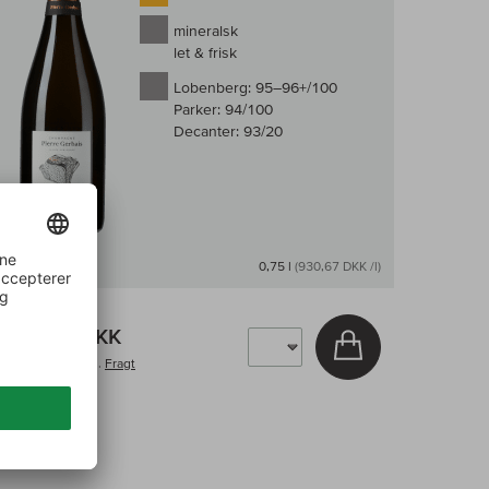
mineralsk
let & frisk
Lobenberg:
95–96+/100
Parker:
94/100
Decanter:
93/20
På lager
0,75 l
(930,67 DKK /l)
698,00 DKK
v
Læg i kurv
inkl. moms, Plus.
Fragt