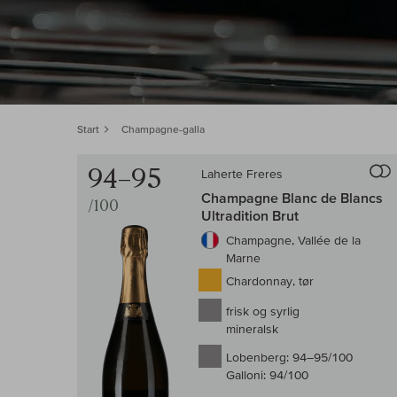
Start
Champagne-galla
94–95
Laherte Freres
Til s
Champagne Blanc de Blancs
/100
Ultradition Brut
Champagne, Vallée de la
Marne
Chardonnay, tør
frisk og syrlig
mineralsk
Lobenberg:
94–95/100
Galloni:
94/100