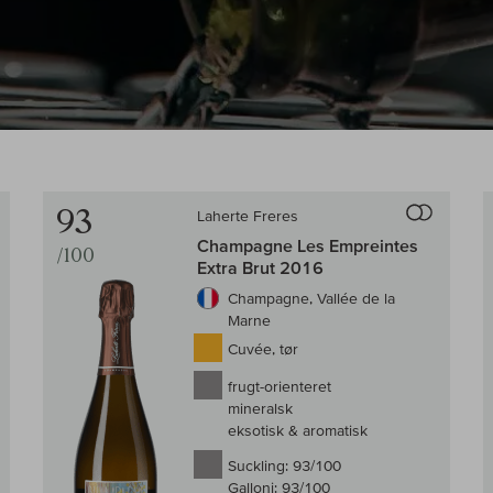
93
Laherte Freres
ammenligningen af vin
Til sammenlig
Champagne Les Empreintes
/100
Extra Brut 2016
Champagne, Vallée de la
Marne
Cuvée, tør
frugt-orienteret
mineralsk
eksotisk & aromatisk
Suckling:
93/100
Galloni:
93/100