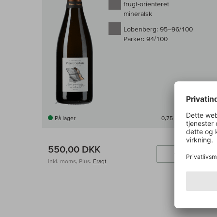
frugt-orienteret
mineralsk
Lobenberg:
95–96/100
Parker:
94/100
På lager
0,75 l
(733,33 DKK /l)
550,00 DKK
Læ
inkl. moms, Plus.
Fragt