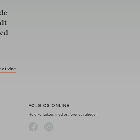
nde
ldt
ved
 at vide
FØLG OS ONLINE
Hold kontakten med os, forenet i glæde!