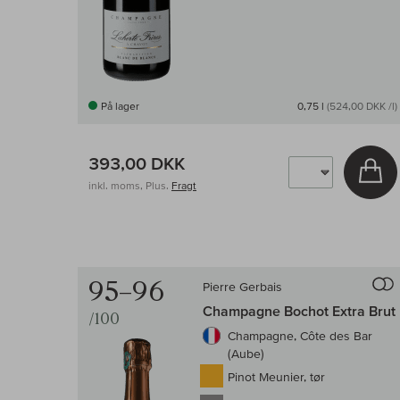
På lager
0,75 l
(524,00 DKK /l)
393,00 DKK
Læ
inkl. moms, Plus.
Fragt
95–96
Pierre Gerbais
Til s
Champagne Bochot Extra Brut
/100
Champagne, Côte des Bar
(Aube)
Pinot Meunier, tør