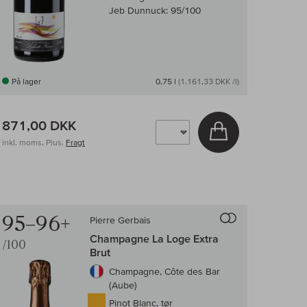
Jeb Dunnuck:
95/100
På lager
0,75 l
(1.161,33 DKK /l)
871,00 DKK
v
Læg i kurv
inkl. moms, Plus.
Fragt
95–96+
Pierre Gerbais
ningen af vin
Til sammenligningen 
Champagne La Loge Extra
/100
Brut
Champagne, Côte des Bar
(Aube)
Pinot Blanc, tør