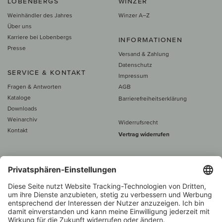
LOBENBERGS
WINZER
Weinhändler des Jahres
Winzer A–Z
Über uns
Karriere bei Lobenbergs
INFORMATIONEN
Presse
Versand & Zahlung
Datenschutz
SERVICE & KONTAKT
Impressum
Fragen & Antworten
AGB
Kataloge
Barrierefreiheitserklärung
Downloads
Weinarchiv
Widerrufsrecht
Kontakt
Vertrag widerrufen
Alle Preise inkl. MwSt., zzgl. 5 €
Versand
– ab
60 € versand­kosten­
frei