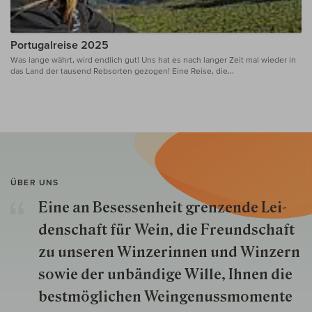
Portugalreise 2025
Was lange währt, wird endlich gut! Uns hat es nach langer Zeit mal wieder in
das Land der tausend Rebsorten gezogen! Eine Reise, die...
ÜBER UNS
Eine an Besessenheit gren­zende Lei­
den­schaft für Wein, die Freund­schaft
zu unseren Win­zer­innen und Win­zern
so­wie der un­bän­dige Wille, Ihnen die
best­mög­lich­en Wein­genuss­momente