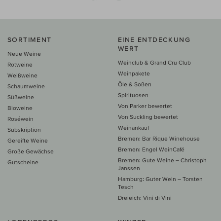
SORTIMENT
EINE ENTDECKUNG
WERT
Neue Weine
Weinclub & Grand Cru Club
Rotweine
Weinpakete
Weißweine
Öle & Soßen
Schaumweine
Spirituosen
Süßweine
Von Parker bewertet
Bioweine
Von Suckling bewertet
Roséwein
Weinankauf
Subskription
Bremen: Bar Rique Winehouse
Gereifte Weine
Bremen: Engel WeinCafé
Große Gewächse
Bremen: Gute Weine – Christoph
Gutscheine
Janssen
Hamburg: Guter Wein – Torsten
Tesch
Dreieich: Vini di Vini