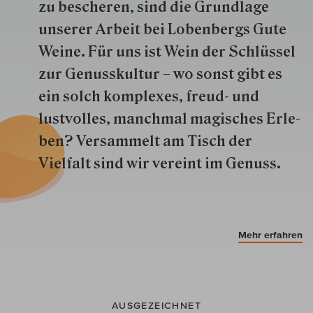
zu besche­ren, sind die Grund­lage
unserer Arbeit bei Lobenbergs Gute
Weine. Für uns ist Wein der Schlüs­sel
zur Genuss­kultur – wo sonst gibt es
ein solch kom­plexes, freud- und
lustvolles, manchmal ma­gisch­es Er­le­
ben? Versammelt am Tisch der
Vielfalt sind wir ver­eint im Genuss.
Mehr erfahren
AUSGEZEICHNET