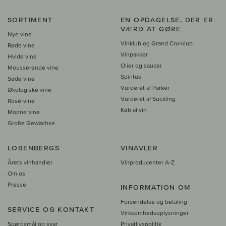
SORTIMENT
EN OPDAGELSE, DER ER
VÆRD AT GØRE
Nye vine
Vinklub og Grand Cru-klub
Røde vine
Vinpakker
Hvide vine
Olier og saucer
Mousserende vine
Spiritus
Søde vine
Vurderet af Parker
Økologiske vine
Vurderet af Suckling
Rosé-vine
Køb af vin
Modne vine
Große Gewächse
LOBENBERGS
VINAVLER
Årets vinhandler
Vinproducenter A-Z
Om os
Presse
INFORMATION OM
Forsendelse og betaling
SERVICE OG KONTAKT
Virksomhedsoplysninger
Spørgsmål og svar
Privatlivspolitik