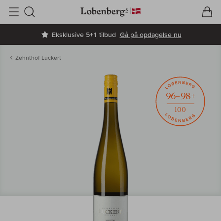
V
I
Søg
Eksklusive 5+1 tilbud
Gå på opdagelse nu
Zehnthof Luckert
96–98+
100