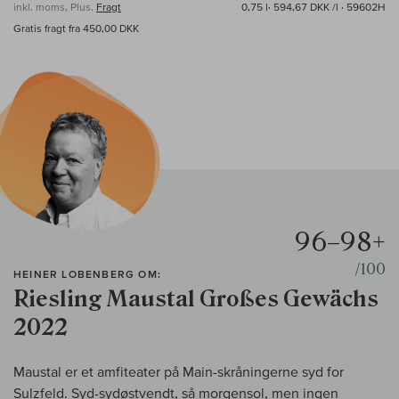
inkl. moms, Plus.
Fragt
0,75 l·
594,67 DKK /l
· 59602H
Gratis fragt fra 450,00 DKK
96–98+
/100
HEINER LOBENBERG OM:
Riesling Maustal Großes Gewächs
2022
Maustal er et amfiteater på Main-skråningerne syd for
Sulzfeld. Syd-sydøstvendt, så morgensol, men ingen