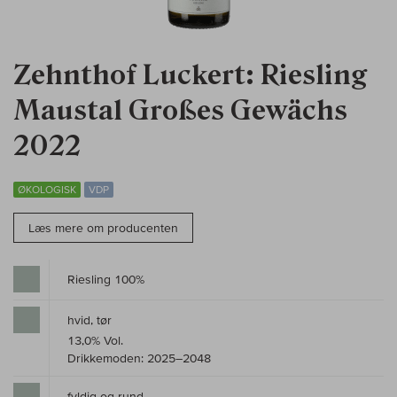
Zehnthof Luckert: Riesling
Maustal Großes Gewächs
2022
ØKOLOGISK
VDP
Læs mere om producenten
Riesling 100%
hvid, tør
13,0% Vol.
Drikkemoden: 2025–2048
fyldig og rund