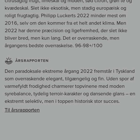
citrusagtig frugt, limeskal og moden, sød citron, grøn te og
kvædeskal. Slet ikke eksotisk, men stadig europæisk og
roligt frugtagtig. Philipp Luckerts 2022 minder mest om
2016, selv om den kommer fra et helt andet klima. Men
2022 har denne præcision og ligefremhed, der slet ikke
bliver bred, men kun lang. Det er overraskende, men
årgangens bedste overraskelse. 96-98+/100
ÅRSRAPPORTEN
Den paradoksale ekstreme årgang 2022 fremstår i Tyskland
som overraskende elegant, tilgængelig og fin. Uden spor af
varmefyldt frodighed charmerer topvinene med moden
syrebalance, tydelig terroir-karakter og dansende glans – en
ekstremt selektiv, men i toppen historisk stor succes.
Til årsrapporten