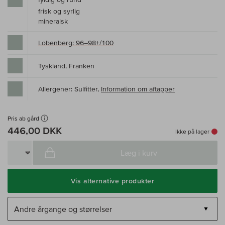
frisk og syrlig
mineralsk
Lobenberg: 96–98+/100
Tyskland, Franken
Allergener: Sulfitter,
Information om aftapper
Pris ab gård
446,00 DKK
Ikke på lager
Læg i kurv
Vis alternative produkter