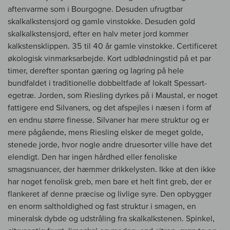
aftenvarme som i Bourgogne. Desuden ufrugtbar
skalkalkstensjord og gamle vinstokke. Desuden gold
skalkalkstensjord, efter en halv meter jord kommer
kalkstensklippen. 35 til 40 år gamle vinstokke. Certificeret
økologisk vinmarksarbejde. Kort udblødningstid på et par
timer, derefter spontan gæring og lagring på hele
bundfaldet i traditionelle dobbeltfade af lokalt Spessart-
egetræ. Jorden, som Riesling dyrkes på i Maustal, er noget
fattigere end Silvaners, og det afspejles i næsen i form af
en endnu større finesse. Silvaner har mere struktur og er
mere pågående, mens Riesling elsker de meget golde,
stenede jorde, hvor nogle andre druesorter ville have det
elendigt. Den har ingen hårdhed eller fenoliske
smagsnuancer, der hæmmer drikkelysten. Ikke at den ikke
har noget fenolisk greb, men bare et helt fint greb, der er
flankeret af denne præcise og livlige syre. Den opbygger
en enorm saltholdighed og fast struktur i smagen, en
mineralsk dybde og udstråling fra skalkalkstenen. Spinkel,