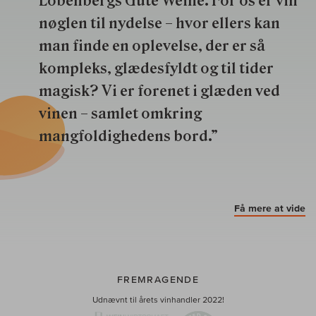
Lobenbergs Gute Weine. For os er vin
nøglen til nydelse – hvor ellers kan
man finde en oplevelse, der er så
kompleks, glædesfyldt og til tider
magisk? Vi er forenet i glæden ved
vinen – samlet omkring
mangfoldighedens bord.”
Få mere at vide
FREMRAGENDE
Udnævnt til årets vinhandler 2022!