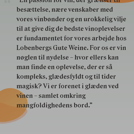
“En passion for vin, der grænser til
besættelse, nære venskaber med
vores vinbønder og en urokkelig vilje
til at give dig de bedste vinoplevelser
er fundamentet for vores arbejde hos
Lobenbergs Gute Weine. For os er vin
nøglen til nydelse – hvor ellers kan
man finde en oplevelse, der er så
kompleks, glædesfyldt og til tider
magisk? Vi er forenet i glæden ved
vinen – samlet omkring
mangfoldighedens bord.”