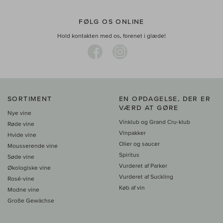
FØLG OS ONLINE
Hold kontakten med os, forenet i glæde!
SORTIMENT
EN OPDAGELSE, DER ER
VÆRD AT GØRE
Nye vine
Vinklub og Grand Cru-klub
Røde vine
Vinpakker
Hvide vine
Olier og saucer
Mousserende vine
Spiritus
Søde vine
Vurderet af Parker
Økologiske vine
Vurderet af Suckling
Rosé-vine
Køb af vin
Modne vine
Große Gewächse