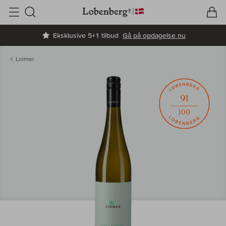
V
I
Søg
Eksklusive 5+1 tilbud
Gå på opdagelse nu
Loimer
91
100