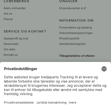
LOBENBERGS
VINAVLER
Årets vinhandler
Vinproducenter A-Z
Om os
Presse
INFORMATION OM
Forsendelse og betaling
SERVICE OG KONTAKT
Virksomhedsoplysninger
Spørgsmål og svar
Privatlivspolitik
Downloads
Handelsbetingelser
Vin-arkiv
Kontakt os
Tilbagekaldelse af aftalen
Alle priser er inkl. moms, plus 39
DKK i fragt
- fra
450 DKK gratis fragt
Kundeservice:
+49 421 696 797-0