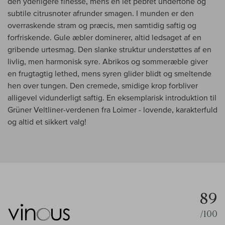
den yderligere finesse, mens en let pebret undertone og
subtile citrusnoter afrunder smagen. I munden er den
overraskende stram og præcis, men samtidig saftig og
forfriskende. Gule æbler dominerer, altid ledsaget af en
gribende urtesmag. Den slanke struktur understøttes af en
livlig, men harmonisk syre. Abrikos og sommeræble giver
en frugtagtig lethed, mens syren glider blidt og smeltende
hen over tungen. Den cremede, smidige krop forbliver
alligevel vidunderligt saftig. En eksemplarisk introduktion til
Grüner Veltliner-verdenen fra Loimer - lovende, karakterfuld
og altid et sikkert valg!
89
/100