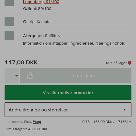
Lobenberg: 91/100
Galloni: 89/100
Østrig, Kamptal
Allergener: Sulfitter,
Information om aftapper, Ingredienser, Næringsindhold
117,00 DKK
Ikke på lager
Læg i kurv
Vis alternative produkter
inkl. moms, Plus.
Fragt
0,75 l·
156,00 DKK /l
· 71861H
Gratis fragt fra 450,00 DKK