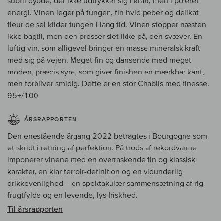
subtil dybde, der ikke udtrykker sig i kraft, men i poleret
energi. Vinen leger på tungen, fin hvid peber og delikat
fleur de sel kilder tungen i lang tid. Vinen stopper næsten
ikke bagtil, men den presser slet ikke på, den svæver. En
luftig vin, som alligevel bringer en masse mineralsk kraft
med sig på vejen. Meget fin og dansende med meget
moden, præcis syre, som giver finishen en mærkbar kant,
men forbliver smidig. Dette er en stor Chablis med finesse.
95+/100
ÅRSRAPPORTEN
Den enestående årgang 2022 betragtes i Bourgogne som
et skridt i retning af perfektion. På trods af rekordvarme
imponerer vinene med en overraskende fin og klassisk
karakter, en klar terroir-definition og en vidunderlig
drikkevenlighed – en spektakulær sammensætning af rig
frugtfylde og en levende, lys friskhed.
Til årsrapporten