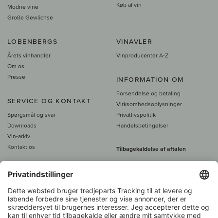
Køb af vin
Modne vine
Große Gewächse
LOBENBERGS
VINAVLER
Årets vinhandler
Vinproducenter A-Z
Om os
Presse
INFORMATION OM
Forsendelse og betaling
SERVICE OG KONTAKT
Virksomhedsoplysninger
Spørgsmål og svar
Privatlivspolitik
Downloads
Handelsbetingelser
Vin-arkiv
Kontakt os
Tilbagekaldelse af aftalen
Alle priser er inkl. moms, plus 39
DKK i fragt
- fra
450 DKK gratis fragt