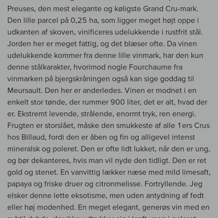
Preuses, den mest elegante og køligste Grand Cru-mark.
Den lille parcel på 0,25 ha, som ligger meget højt oppe i
udkanten af skoven, vinificeres udelukkende i rustfrit stål.
Jorden her er meget fattig, og det blæser ofte. Da vinen
udelukkende kommer fra denne lille vinmark, har den kun
denne stålkarakter, hvorimod nogle Fourchaume fra
vinmarken på bjergskråningen også kan sige goddag til
Meursault. Den her er anderledes. Vinen er modnet i en
enkelt stor tønde, der rummer 900 liter, det er alt, hvad der
er. Ekstremt levende, strålende, enormt tryk, ren energi.
Frugten er storslået, måske den smukkeste af alle 1ers Crus
hos Billaud, fordi den er åben og fin og alligevel intenst
mineralsk og poleret. Den er ofte lidt lukket, når den er ung,
og bør dekanteres, hvis man vil nyde den tidligt. Den er ret
gold og stenet. En vanvittig lækker næse med mild limesaft,
papaya og friske druer og citronmelisse. Fortryllende. Jeg
elsker denne lette eksotisme, men uden antydning af fedt
eller høj modenhed. En meget elegant, generøs vin med en