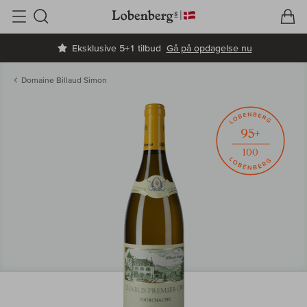
V
I
Søg
Eksklusive 5+1 tilbud
Gå på opdagelse nu
Domaine Billaud Simon
95+
100