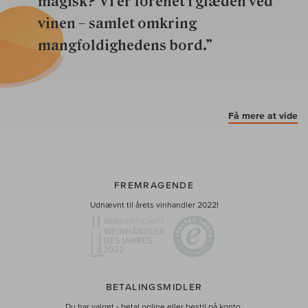
magisk? Vi er forenet i glæden ved
vinen – samlet omkring
mangfoldighedens bord.”
Få mere at vide
FREMRAGENDE
Udnævnt til årets vinhandler 2022!
BETALINGSMIDLER
Du har valget - betal online eller bestil på konto.