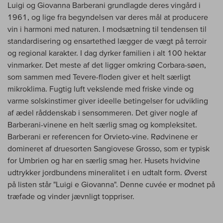
Luigi og Giovanna Barberani grundlagde deres vingård i
1961, og lige fra begyndelsen var deres mål at producere
vin i harmoni med naturen. I modsætning til tendensen til
standardisering og ensartethed lægger de vægt på terroir
og regional karakter. I dag dyrker familien i alt 100 hektar
vinmarker. Det meste af det ligger omkring Corbara-søen,
som sammen med Tevere-floden giver et helt særligt
mikroklima. Fugtig luft vekslende med friske vinde og
varme solskinstimer giver ideelle betingelser for udvikling
af ædel råddenskab i sensommeren. Det giver nogle af
Barberani-vinene en helt særlig smag og kompleksitet.
Barberani er referencen for Orvieto-vine. Rødvinene er
domineret af druesorten Sangiovese Grosso, som er typisk
for Umbrien og har en særlig smag her. Husets hvidvine
udtrykker jordbundens mineralitet i en udtalt form. Øverst
på listen står "Luigi e Giovanna". Denne cuvée er modnet på
træfade og vinder jævnligt toppriser.