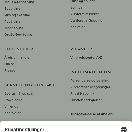
Olier og saucer
Mousserende vine
Spiritus
Søde vine
Vurderet af Parker
Økologiske vine
Vurderet af Suckling
Rosé-vine
Køb af vin
Modne vine
Große Gewächse
LOBENBERGS
VINAVLER
Årets vinhandler
Vinproducenter A-Z
Om os
Presse
INFORMATION OM
Forsendelse og betaling
SERVICE OG KONTAKT
Virksomhedsoplysninger
Spørgsmål og svar
Privatlivspolitik
Downloads
Handelsbetingelser
Vin-arkiv
Kontakt os
Tilbagekaldelse af aftalen
Alle priser er inkl. moms, plus 39