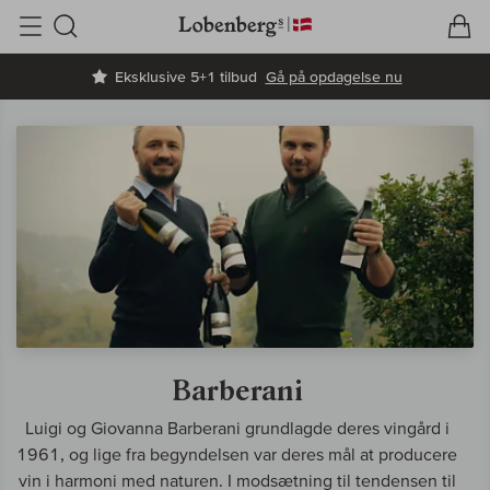
V
I
Søg
Eksklusive 5+1 tilbud
Gå på opdagelse nu
Barberani
Luigi og Giovanna Barberani grundlagde deres vingård i
1961, og lige fra begyndelsen var deres mål at producere
vin i harmoni med naturen. I modsætning til tendensen til