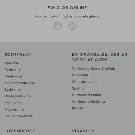
FØLG OS ONLINE
Hold kontakten med os, forenet i glæde!
SORTIMENT
EN OPDAGELSE, DER ER
VÆRD AT GØRE
Nye vine
Vinklub og Grand Cru-klub
Røde vine
Vinpakker
Hvide vine
Olier og saucer
Mousserende vine
Spiritus
Søde vine
Vurderet af Parker
Økologiske vine
Vurderet af Suckling
Rosé-vine
Køb af vin
Modne vine
Große Gewächse
LOBENBERGS
VINAVLER