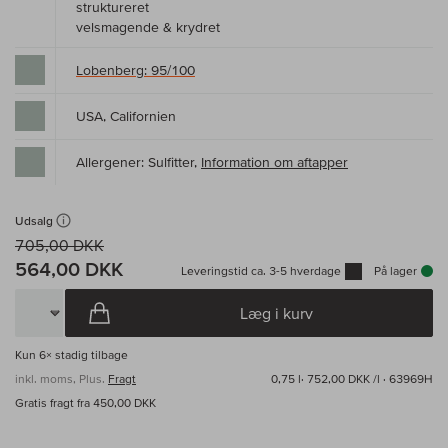
struktureret
velsmagende & krydret
Lobenberg: 95/100
USA, Californien
Allergener: Sulfitter,
Information om aftapper
Udsalg
705,00 DKK
564,00 DKK
Leveringstid ca. 3-5 hverdage
På lager
Læg i kurv
Kun
6×
stadig tilbage
inkl. moms, Plus.
Fragt
0,75 l·
752,00 DKK /l
· 63969H
Gratis fragt fra 450,00 DKK