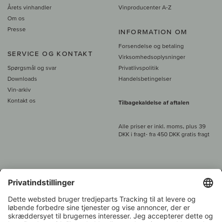
Årets vinhandler
Vinproducenter A-Z
Om os
Presse
INFORMATION OM
Forsendelse og betaling
SERVICE OG KONTAKT
Virksomhedsoplysninger
Spørgsmål og svar
Privatlivspolitik
Downloads
Handelsbetingelser
Vin-arkiv
Kontakt os
Tilbagekaldelse af aftalen
Alle priser er inkl. moms, plus 39
DKK i fragt
- fra
450 DKK gratis fragt
Kundeservice:
+49 421 696 797-0