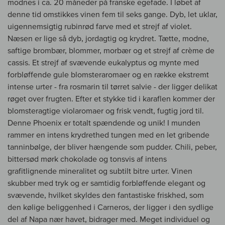
modnes i ca. 20 måneder på franske egefade. I løbet af
denne tid omstikkes vinen fem til seks gange. Dyb, let uklar,
uigennemsigtig rubinrød farve med et strejf af violet.
Næsen er lige så dyb, jordagtig og krydret. Tætte, modne,
saftige brombær, blommer, morbær og et strejf af crème de
cassis. Et strejf af svævende eukalyptus og mynte med
forbløffende gule blomsteraromaer og en række ekstremt
intense urter - fra rosmarin til tørret salvie - der ligger delikat
røget over frugten. Efter et stykke tid i karaflen kommer der
blomsteragtige violaromaer og frisk vendt, fugtig jord til.
Denne Phoenix er totalt spændende og unik! I munden
rammer en intens krydrethed tungen med en let gribende
tanninbølge, der bliver hængende som pudder. Chili, peber,
bittersød mørk chokolade og tonsvis af intens
grafitlignende mineralitet og subtilt bitre urter. Vinen
skubber med tryk og er samtidig forbløffende elegant og
svævende, hvilket skyldes den fantastiske friskhed, som
den kølige beliggenhed i Carneros, der ligger i den sydlige
del af Napa nær havet, bidrager med. Meget individuel og