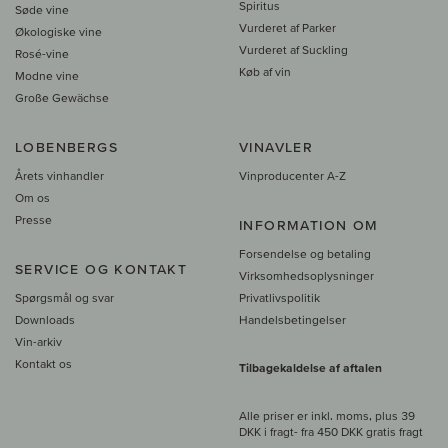
Spiritus
Søde vine
Vurderet af Parker
Økologiske vine
Vurderet af Suckling
Rosé-vine
Køb af vin
Modne vine
Große Gewächse
LOBENBERGS
VINAVLER
Årets vinhandler
Vinproducenter A-Z
Om os
Presse
INFORMATION OM
Forsendelse og betaling
SERVICE OG KONTAKT
Virksomhedsoplysninger
Spørgsmål og svar
Privatlivspolitik
Downloads
Handelsbetingelser
Vin-arkiv
Kontakt os
Tilbagekaldelse af aftalen
Alle priser er inkl. moms, plus 39
DKK i fragt
- fra
450 DKK gratis fragt