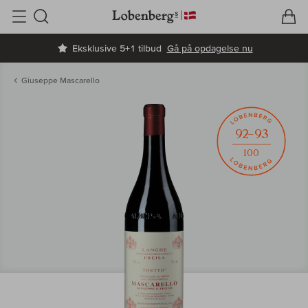
V
I
Søg
Eksklusive 5+1 tilbud
Gå på opdagelse nu
Giuseppe Mascarello
92–93
100