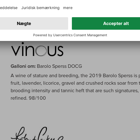
the long haul, this is another great and noble wine to drin
99/100
Galloni om:
Barolo Sperss DOCG
A wine of stature and breeding, the 2019 Barolo Sperss is
fruit, lavender, licorice, gravel and crushed rocks soar from 
brooding intensity and tannic heft that are such signatures
refined. 98/100