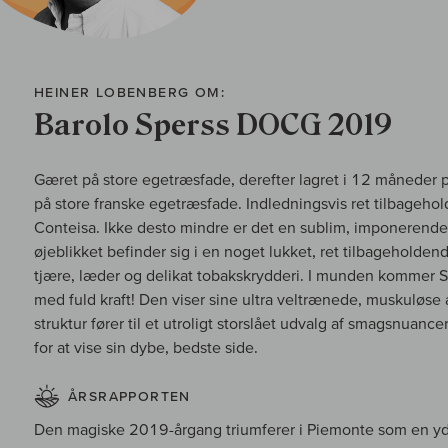
HEINER LOBENBERG OM:
Barolo Sperss DOCG 2019
Gæret på store egetræsfade, derefter lagret i 12 måneder 
på store franske egetræsfade. Indledningsvis ret tilbage
Conteisa. Ikke desto mindre er det en sublim, imponerende 
øjeblikket befinder sig i en noget lukket, ret tilbageholden
tjære, læder og delikat tobakskrydderi. I munden kommer Sper
med fuld kraft! Den viser sine ultra veltrænede, muskuløs
struktur fører til et utroligt storslået udvalg af smagsnuanc
for at vise sin dybe, bedste side.
ÅRSRAPPORTEN
Den magiske 2019-årgang triumferer i Piemonte som en yde