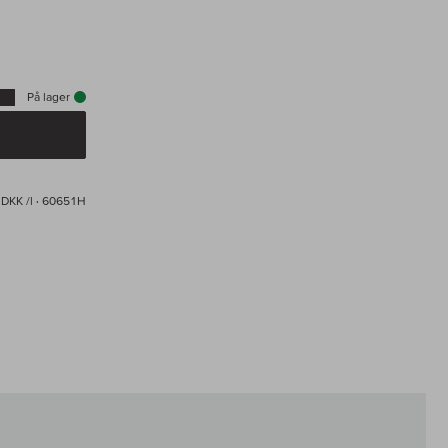
På lager
 DKK /l
· 60651H