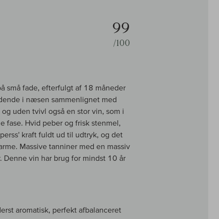
99
/100
på små fade, efterfulgt af 18 måneder
holdende i næsen sammenlignet med
og uden tvivl også en stor vin, som i
de fase. Hvid peber og frisk stenmel,
ss' kraft fuldt ud til udtryk, og det
e arme. Massive tanniner med en massiv
er. Denne vin har brug for mindst 10 år
rst aromatisk, perfekt afbalanceret