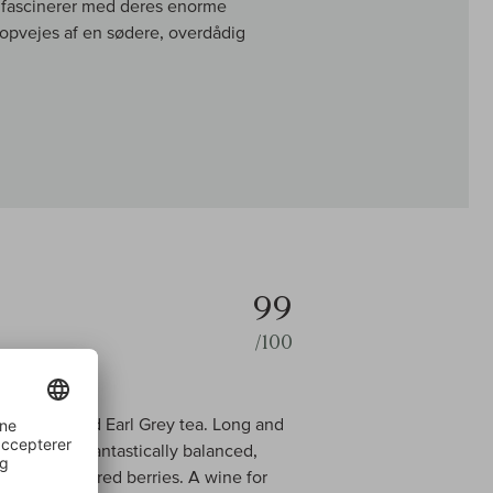
r fascinerer med deres enorme
 opvejes af en sødere, overdådig
99
/100
ck cherry, and Earl Grey tea. Long and
nesse. It is fantastically balanced,
arth and ripe red berries. A wine for