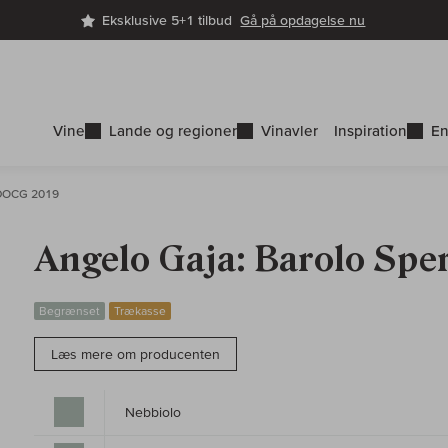
Eksklusive 5+1 tilbud
Gå på opdagelse nu
Vine
Lande og regioner
Vinavler
Inspiration
En
 DOCG 2019
Angelo Gaja: Barolo Sp
Begrænset
Trækasse
Læs mere om producenten
Nebbiolo