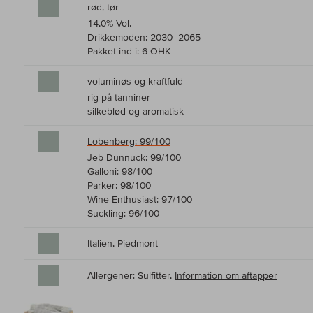
rød, tør
14,0% Vol.
Drikkemoden: 2030–2065
Pakket ind i: 6 OHK
voluminøs og kraftfuld
rig på tanniner
silkeblød og aromatisk
Lobenberg: 99/100
Jeb Dunnuck: 99/100
Galloni: 98/100
Parker: 98/100
Wine Enthusiast: 97/100
Suckling: 96/100
Italien, Piedmont
Allergener: Sulfitter,
Information om aftapper