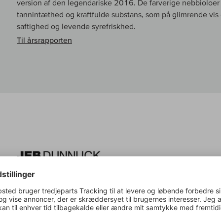
version af den legendariske 2016. De farverige nebbioloe
tannintæthed og kraftfulde substans, som på glimrende vis
saftighed og levende syrefriskhed.
Til årsrapporten
Jeb Dunnuck om:
Barolo Sperss DOCG
The 2019 Barolo Sperss is rich with dark mineral earth, bla
mouthwatering, it has a powerful structure while retaining fi
with gripping tannins, fresh acidity, and notes of forested e