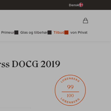
Dansk
Vorschau War
Indkøbskurv
 Primeur
Glas og tilbehør
Tilbud
von Privat
erss DOCG 2019
99
100