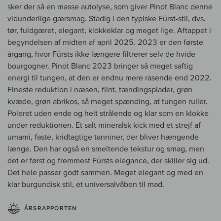
sker der så en masse autolyse, som giver Pinot Blanc denne
vidunderlige gærsmag. Stadig i den typiske Fürst-stil, dvs.
tør, fuldgæret, elegant, klokkeklar og meget lige. Aftappet i
begyndelsen af midten af april 2025. 2023 er den første
årgang, hvor Fürsts ikke længere filtrerer selv de hvide
bourgogner. Pinot Blanc 2023 bringer så meget saftig
energi til tungen, at den er endnu mere rasende end 2022.
Fineste reduktion i næsen, flint, tændingsplader, grøn
kvæde, grøn abrikos, så meget spænding, at tungen ruller.
Poleret uden ende og helt strålende og klar som en klokke
under reduktionen. Et salt mineralsk kick med et strejf af
umami, faste, kridtagtige tanniner, der bliver hængende
længe. Den har også en smeltende tekstur og smag, men
det er først og fremmest Fürsts elegance, der skiller sig ud.
Det hele passer godt sammen. Meget elegant og med en
klar burgundisk stil, et universalvåben til mad.
ÅRSRAPPORTEN