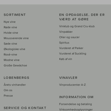
SORTIMENT
EN OPDAGELSE, DER ER
VÆRD AT GØRE
Nye vine
Vinklub og Grand Cru-klub
Røde vine
Vinpakker
Hvide vine
Olier og saucer
Mousserende vine
Spiritus
Søde vine
Vurderet af Parker
Økologiske vine
Vurderet af Suckling
Rosé-vine
Køb af vin
Modne vine
Große Gewächse
LOBENBERGS
VINAVLER
Årets vinhandler
Vinproducenter A-Z
Om os
Presse
INFORMATION OM
Forsendelse og betaling
SERVICE OG KONTAKT
Virksomhedsoplysninger