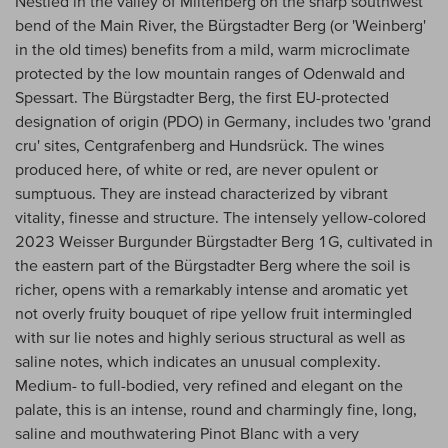
Nestled in the valley of Miltenberg on the sharp southwest
bend of the Main River, the Bürgstadter Berg (or 'Weinberg'
in the old times) benefits from a mild, warm microclimate
protected by the low mountain ranges of Odenwald and
Spessart. The Bürgstadter Berg, the first EU-protected
designation of origin (PDO) in Germany, includes two 'grand
cru' sites, Centgrafenberg and Hundsrück. The wines
produced here, of white or red, are never opulent or
sumptuous. They are instead characterized by vibrant
vitality, finesse and structure. The intensely yellow-colored
2023 Weisser Burgunder Bürgstadter Berg 1G, cultivated in
the eastern part of the Bürgstadter Berg where the soil is
richer, opens with a remarkably intense and aromatic yet
not overly fruity bouquet of ripe yellow fruit intermingled
with sur lie notes and highly serious structural as well as
saline notes, which indicates an unusual complexity.
Medium- to full-bodied, very refined and elegant on the
palate, this is an intense, round and charmingly fine, long,
saline and mouthwatering Pinot Blanc with a very