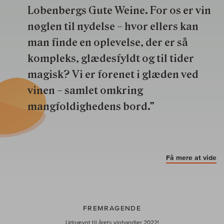
Lobenbergs Gute Weine. For os er vin
nøglen til nydelse – hvor ellers kan
man finde en oplevelse, der er så
kompleks, glædesfyldt og til tider
magisk? Vi er forenet i glæden ved
vinen – samlet omkring
mangfoldighedens bord.”
Få mere at vide
FREMRAGENDE
Udnævnt til årets vinhandler 2022!