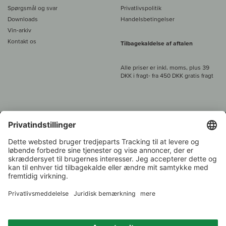
Spørgsmål og svar
Privatlivspolitik
Downloads
Handelsbetingelser
Vin-arkiv
Kontakt os
Tilbagekaldelse af aftalen
Alle priser er inkl. moms, plus 39
DKK i fragt
- fra
450 DKK gratis fragt
Kundeservice:
+49 421 696 797-0
1.000 vinavlere –
Vinhandler
Tilbage
Over 7.000 vine
i år 2022