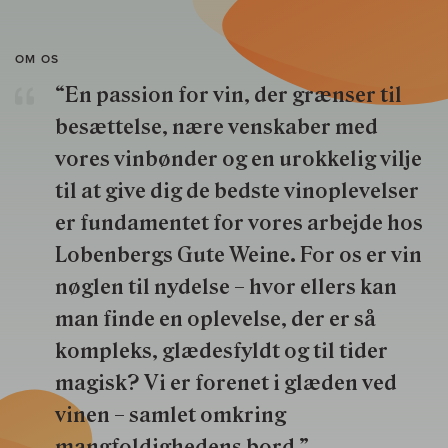
OM OS
“En passion for vin, der grænser til
besættelse, nære venskaber med
vores vinbønder og en urokkelig vilje
til at give dig de bedste vinoplevelser
er fundamentet for vores arbejde hos
Lobenbergs Gute Weine. For os er vin
nøglen til nydelse – hvor ellers kan
man finde en oplevelse, der er så
kompleks, glædesfyldt og til tider
magisk? Vi er forenet i glæden ved
vinen – samlet omkring
mangfoldighedens bord.”