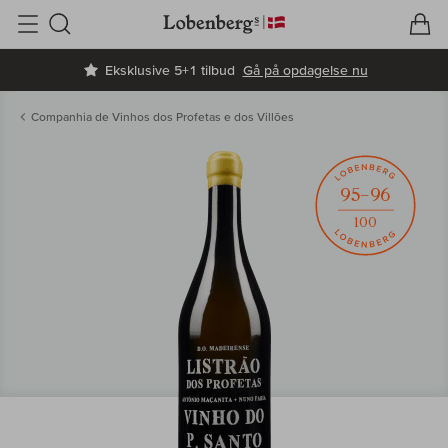
V
I
Søg
Eksklusive 5+1 tilbud
Gå på opdagelse nu
Companhia de Vinhos dos Profetas e dos Villões
95–96
100