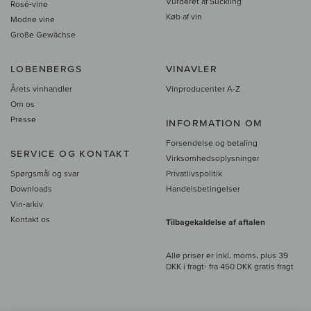
Vurderet af Suckling
Rosé-vine
Køb af vin
Modne vine
Große Gewächse
LOBENBERGS
VINAVLER
Årets vinhandler
Vinproducenter A-Z
Om os
Presse
INFORMATION OM
Forsendelse og betaling
SERVICE OG KONTAKT
Virksomhedsoplysninger
Spørgsmål og svar
Privatlivspolitik
Downloads
Handelsbetingelser
Vin-arkiv
Kontakt os
Tilbagekaldelse af aftalen
Alle priser er inkl. moms, plus 39
DKK i fragt
- fra
450 DKK gratis fragt