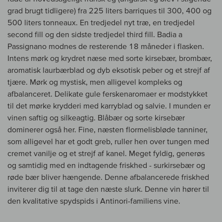
grad brugt tidligere) fra 225 liters barriques til 300, 400 og
500 liters tonneaux. En tredjedel nyt træ, en tredjedel
second fill og den sidste tredjedel third fill. Badia a
Passignano modnes de resterende 18 måneder i flasken.
Intens mørk og krydret næse med sorte kirsebær, brombær,
aromatisk laurbærblad og dyb eksotisk peber og et strejf af
tjære. Mørk og mystisk, men alligevel kompleks og
afbalanceret. Delikate gule ferskenaromaer er modstykket
til det mørke krydderi med karryblad og salvie. I munden er
vinen saftig og silkeagtig. Blåbær og sorte kirsebær
dominerer også her. Fine, næsten flormelisbløde tanniner,
som alligevel har et godt greb, ruller hen over tungen med
cremet vanilje og et strejf af kanel. Meget fyldig, generøs
og samtidig med en indtagende friskhed - surkirsebær og
røde bær bliver hængende. Denne afbalancerede friskhed
inviterer dig til at tage den næste slurk. Denne vin hører til
den kvalitative spydspids i Antinori-familiens vine.