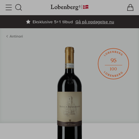
V
I
Søg
Eksklusive 5+1 tilbud
Gå på opdagelse nu
Antinori
95
100