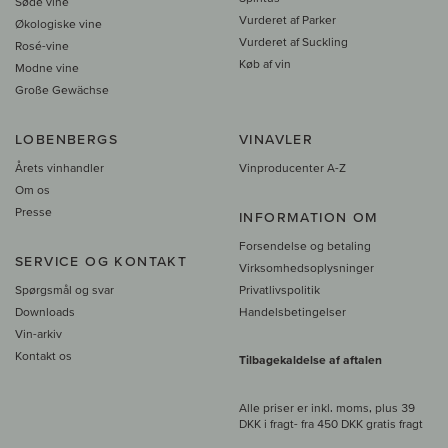
Søde vine
Vurderet af Parker
Økologiske vine
Vurderet af Suckling
Rosé-vine
Køb af vin
Modne vine
Große Gewächse
LOBENBERGS
VINAVLER
Årets vinhandler
Vinproducenter A-Z
Om os
Presse
INFORMATION OM
Forsendelse og betaling
SERVICE OG KONTAKT
Virksomhedsoplysninger
Spørgsmål og svar
Privatlivspolitik
Downloads
Handelsbetingelser
Vin-arkiv
Kontakt os
Tilbagekaldelse af aftalen
Alle priser er inkl. moms, plus 39
DKK i fragt
- fra
450 DKK gratis fragt