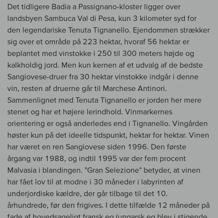
Det tidligere Badia a Passignano-kloster ligger over
landsbyen Sambuca Val di Pesa, kun 3 kilometer syd for
den legendariske Tenuta Tignanello. Ejendommen strækker
sig over et område på 223 hektar, hvoraf 56 hektar er
beplantet med vinstokke i 250 til 300 meters højde og
kalkholdig jord. Men kun kernen af et udvalg af de bedste
Sangiovese-druer fra 30 hektar vinstokke indgår i denne
vin, resten af druerne går til Marchese Antinori.
Sammenlignet med Tenuta Tignanello er jorden her mere
stenet og har et højere lerindhold. Vinmarkernes
orientering er også anderledes end i Tignanello. Vingården
høster kun på det ideelle tidspunkt, hektar for hektar. Vinen
har været en ren Sangiovese siden 1996. Den første
årgang var 1988, og indtil 1995 var der fem procent
Malvasia i blandingen. "Gran Selezione" betyder, at vinen
har fået lov til at modne i 30 måneder i labyrinten af
underjordiske kældre, der går tilbage til det 10.
århundrede, før den frigives. I dette tilfælde 12 måneder på
fade af hovedsageligt fransk eg (ungarsk eg blev i stigende