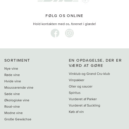
FØLG OS ONLINE
Hold kontakten med os, forenet i glæde!
SORTIMENT
EN OPDAGELSE, DER ER
VÆRD AT GØRE
Nye vine
Vinklub og Grand Cru-klub
Røde vine
Vinpakker
Hvide vine
Olier og saucer
Mousserende vine
Spiritus
Søde vine
Vurderet af Parker
Økologiske vine
Vurderet af Suckling
Rosé-vine
Køb af vin
Modne vine
Große Gewächse