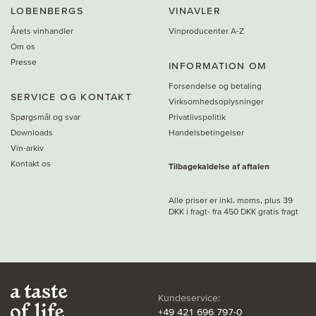
LOBENBERGS
VINAVLER
Årets vinhandler
Vinproducenter A-Z
Om os
Presse
INFORMATION OM
Forsendelse og betaling
SERVICE OG KONTAKT
Virksomhedsoplysninger
Spørgsmål og svar
Privatlivspolitik
Downloads
Handelsbetingelser
Vin-arkiv
Kontakt os
Tilbagekaldelse af aftalen
Alle priser er inkl. moms, plus 39
DKK i fragt
- fra
450 DKK gratis fragt
Kundeservice:
+49 421 696 797-0