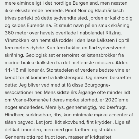
mere almindeligt i det nordlige Burgenland, men næsten
ikke-eksisterende hernede. Pinot Noir og Blaufränkisch
trives perfekt på dette sydvendte sted, jorden er kalkholdig
og kaldes Eurendsina. Et smukt navn på en smuk skråning,
360 meter over havets overflade i nabolandet Ritzing.
Vinstokken kan nemt slå rødder i den løse kalksten i op til
fem meters dybde. Kun fem hektar, en flad sydvestvendt
skråning. Geologisk set er terroiret kalkstensbrokker fra
marine-brakke kalksten fra det mellemste miocæn. Alder:
11-16 millioner år. Størstedelen af verdens bedste vine er
kendt for at komme fra kalkstensjord. Og næsen bekræfter
dette: Jeg bliver ved med at få disse Bourgogne-
associationer her. Mens sidste års årgange ofte minder lidt
om Vosne-Romanée i deres mørke storhed, er 2020'erne
noget anderledes. Mere lys, gennemsigtig, rød bærfrugt.
Hindbær, surkirsebær, ribs, kun minimale mørke accenter af
slåen bagved. Let jord, lidt skovbund, fint krydderi. Lige så
delikat i munden, men med god tæthed og struktur.
Gennemsigtig rød frugt igen, masser af kridtsaltet