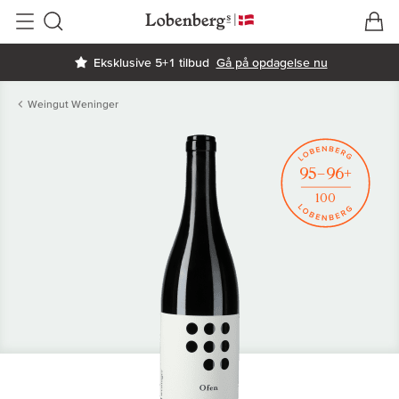
V
I
Søg
Eksklusive 5+1 tilbud
Gå på opdagelse nu
Weingut Weninger
95–96+
100