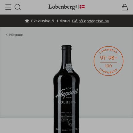
V
I
Søg
Eksklusive 5+1 tilbud
Gå på opdagelse nu
Niepoort
97–98+
100