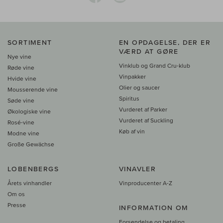
SORTIMENT
EN OPDAGELSE, DER ER
VÆRD AT GØRE
Nye vine
Vinklub og Grand Cru-klub
Røde vine
Vinpakker
Hvide vine
Olier og saucer
Mousserende vine
Spiritus
Søde vine
Vurderet af Parker
Økologiske vine
Vurderet af Suckling
Rosé-vine
Køb af vin
Modne vine
Große Gewächse
LOBENBERGS
VINAVLER
Årets vinhandler
Vinproducenter A-Z
Om os
Presse
INFORMATION OM
Forsendelse og betaling