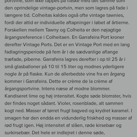
portvine, som ikke tappes på flaske med det samme som
den oprindelige vintage-portvin, men som lagres på fade i
længere tid. Colheitas kaldes også ofte vintage tawnies,
fordi der altid er individuelle aftapninger i løbet af årtierne.
Forskellen mellem Tawny og Colheita er den nøjagtige
årgangsreference i Colheitaen. En Garrafeira Port kroner
derefter Vintage Ports. Det er en Vintage Port med en lang
fadlagringsperiode på fem år i de sædvanlige aflange
træfade, piberne. Garrafeira lagres derefter i op til 25 år i
små glasballoner på 10 til 15 liter og modnes yderligere
nogle år på flaske. Kun de allerbedste vine fra en årgang
kommer i Garrafeira. Dette er crème de la crème af
årgangsportvine. Intens næse af modne blommer.
Kandiseret lime og høj intensitet. Kogte søde blomster, hvis
der findes noget sådant. Violer, rosenblade, alt sammen
kogt ned. Masser af tørret frugt bagved og krydret karamel. I
smagen har den endda en vidunderlig friskhed og masser af
rød frugt igen. Høj intensitet af slåen, røde kirsebær og
surkirsebær. Det hele er indlejret i denne søde,