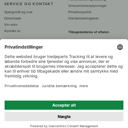
SERVICE OG KONTAKT
Virksomhedsoplysninger
Spørgsmål og svar
Privatlivspolitik
Downloads
Handelsbetingelser
Vin-arkiv
Kontakt os
Tilbagekaldelse af aftalen
Alle priser er inkl. moms, plus 39
DKK i fragt
- fra
450 DKK gratis fragt
Kundeservice:
+49 421 696 797-0
1.000 vinavlere –
Vinhandler
Tilbage
Over 7.000 vine
i år 2022