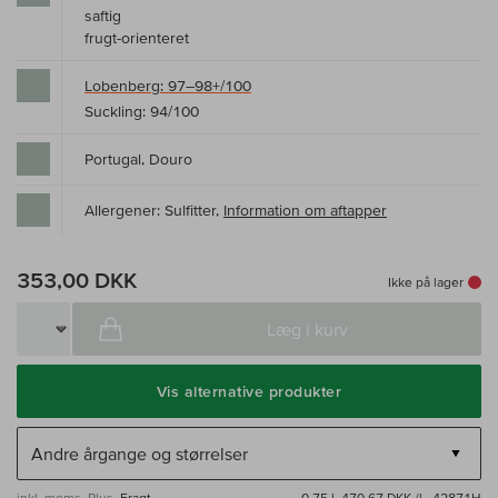
saftig
frugt-orienteret
Lobenberg: 97–98+/100
Suckling: 94/100
Portugal, Douro
Allergener: Sulfitter,
Information om aftapper
353,00 DKK
Ikke på lager
Læg i kurv
Vis alternative produkter
inkl. moms, Plus.
Fragt
0,75 l·
470,67 DKK /l
· 42871H