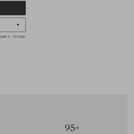
DKK /l
· 72132H
95+