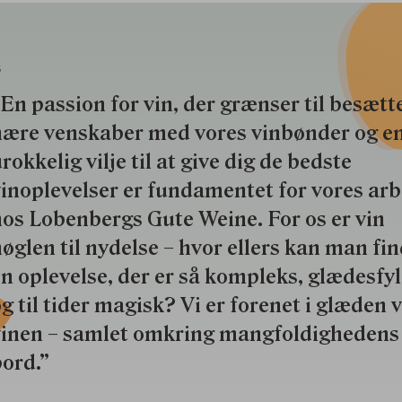
S
En passion for vin, der grænser til besætte
nære venskaber med vores vinbønder og e
rokkelig vilje til at give dig de bedste
inoplevelser er fundamentet for vores ar
os Lobenbergs Gute Weine. For os er vin
øglen til nydelse – hvor ellers kan man fi
n oplevelse, der er så kompleks, glædesfy
g til tider magisk? Vi er forenet i glæden 
vinen – samlet omkring mangfoldighedens
ord.”