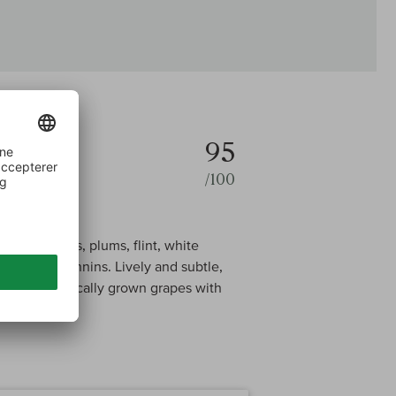
95
/100
ark cherries, plums, flint, white
-grained tannins. Lively and subtle,
rom biodynamically grown grapes with