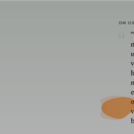
OM O
“
u
v
h
n
e
o
b