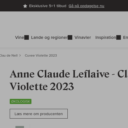
Eksklusive 5+1 tilbud
Gå på opdagelse nu
Vine
Lande og regioner
Vinavler
Inspiration
En
Clau de Nell
Cuvee Violette 2023
Anne Claude Leflaive - Cl
Violette 2023
ØKOLOGISK
Læs mere om producenten