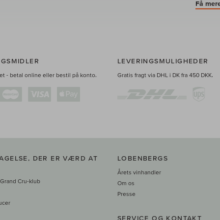
Få mere
NGSMIDLER
LEVERINGSMULIGHEDER
t - betal online eller bestil på konto.
Gratis fragt via DHL i DK fra 450 DKK.
AGELSE, DER ER VÆRD AT
LOBENBERGS
Årets vinhandler
 Grand Cru-klub
Om os
Presse
ucer
SERVICE OG KONTAKT