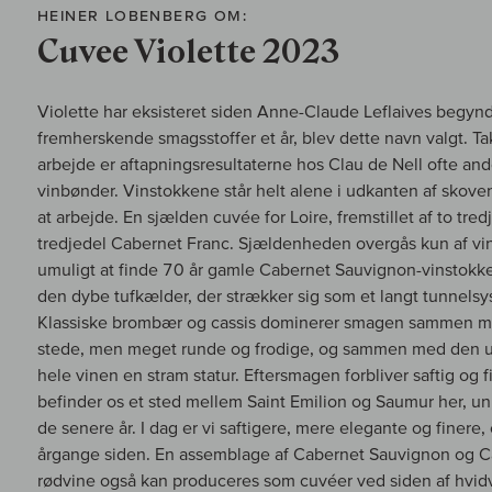
HEINER LOBENBERG OM:
Cuvee Violette 2023
Violette har eksisteret siden Anne-Claude Leflaives begynde
fremherskende smagsstoffer et år, blev dette navn valgt. 
arbejde er aftapningsresultaterne hos Clau de Nell ofte an
vinbønder. Vinstokkene står helt alene i udkanten af skoven
at arbejde. En sjælden cuvée for Loire, fremstillet af to t
tredjedel Cabernet Franc. Sjældenheden overgås kun af vins
umuligt at finde 70 år gamle Cabernet Sauvignon-vinstokke 
den dybe tufkælder, der strækker sig som et langt tunnels
Klassiske brombær og cassis dominerer smagen sammen med r
stede, men meget runde og frodige, og sammen med den umi
hele vinen en stram statur. Eftersmagen forbliver saftig og 
befinder os et sted mellem Saint Emilion og Saumur her, unik
de senere år. I dag er vi saftigere, mere elegante og finere, 
årgange siden. En assemblage af Cabernet Sauvignon og Ca
rødvine også kan produceres som cuvéer ved siden af hvidv