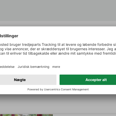
Suckling om:
Cuvee Violette
A bright, succulent, nuanced and savory red with aromas of d
peppercorns and some forest floor. Medium-bodied with fine
with a lovely peppery note in the long, minerally finish. F
Demeter certification. Drink or hold.