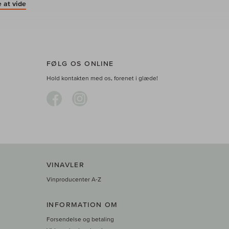
 at vide
FØLG OS ONLINE
Hold kontakten med os, forenet i glæde!
VINAVLER
Vinproducenter A-Z
INFORMATION OM
Forsendelse og betaling