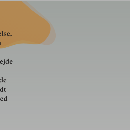
lse,
n
bejde
nde
ldt
ved