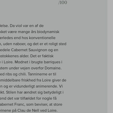
/100
lse. Da viol var en af de
Takket være mange års biodynamisk
derledes end hos konventionelle
, uden naboer, og det er et roligt sted
redjedele Cabernet Sauvignon og en
tokkenes alder. Det er faktisk
i Loire. Modnet i brugte barriques i
ystem under vejen overfor Domaine.
ibs og chili. Tanninerne er til
ddelbare friskhed fra Loire giver de
fin og er vidunderligt animerende. Vi
t. Stilen har ændret sig betydeligt i
end det var tilfældet for nogle få
bernet Franc, som beviser, at store
inene på Clau de Nell ved Loire.