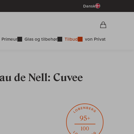
Dansk
Vorschau War
Indkøbskurv
 Primeur
Glas og tilbehør
Tilbud
von Privat
au de Nell: Cuvee
95+
100