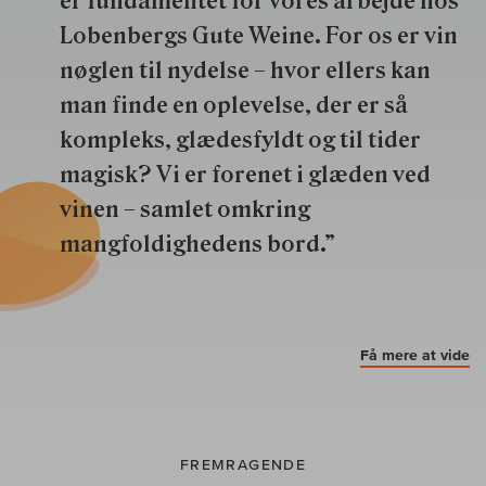
er fundamentet for vores arbejde hos
Lobenbergs Gute Weine. For os er vin
nøglen til nydelse – hvor ellers kan
man finde en oplevelse, der er så
kompleks, glædesfyldt og til tider
magisk? Vi er forenet i glæden ved
vinen – samlet omkring
mangfoldighedens bord.”
Få mere at vide
FREMRAGENDE