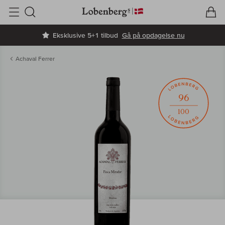
V
I
Søg
Eksklusive 5+1 tilbud
Gå på opdagelse nu
Achaval Ferrer
96
100