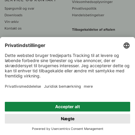
Virksomhedsoplysninger
Spørgsmål og svar
Privatlivspolitik
Downloads
Handelsbetingelser
Vin-arkiv
Kontakt os
Tilbagekaldelse af aftalen
Alle priser er inkl. moms, plus 39
DKK i fragt
- fra
450 DKK gratis fragt
Kundeservice:
+49 421 696 797-0
1.000 vinavlere –
Vinhandler
Tilbage
Over 7.000 vine
i år 2022