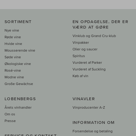
SORTIMENT
EN OPDAGELSE, DER ER
VÆRD AT GØRE
Nye vine
Vinklub og Grand Cru-klub
Røde vine
Vinpakker
Hvide vine
Olier og saucer
Mousserende vine
Spiritus
Søde vine
Vurderet af Parker
Økologiske vine
Vurderet af Suckling
Rosé-vine
Køb af vin
Modne vine
Große Gewächse
LOBENBERGS
VINAVLER
Årets vinhandler
Vinproducenter A-Z
Om os
Presse
INFORMATION OM
Forsendelse og betaling
SERVICE OG KONTAKT