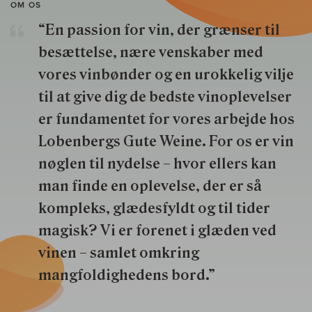
OM OS
“En passion for vin, der grænser til
besættelse, nære venskaber med
vores vinbønder og en urokkelig vilje
til at give dig de bedste vinoplevelser
er fundamentet for vores arbejde hos
Lobenbergs Gute Weine. For os er vin
nøglen til nydelse – hvor ellers kan
man finde en oplevelse, der er så
kompleks, glædesfyldt og til tider
magisk? Vi er forenet i glæden ved
vinen – samlet omkring
mangfoldighedens bord.”