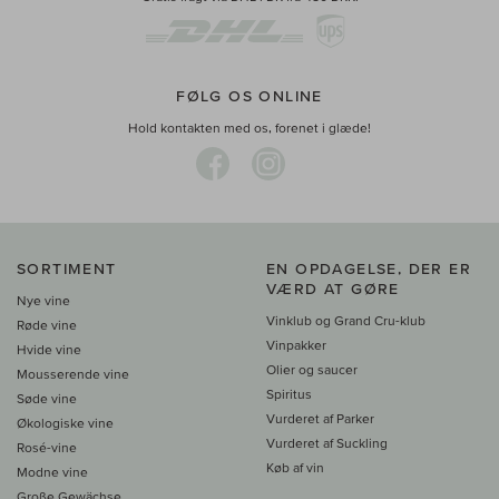
FØLG OS ONLINE
Hold kontakten med os, forenet i glæde!
SORTIMENT
EN OPDAGELSE, DER ER
VÆRD AT GØRE
Nye vine
Vinklub og Grand Cru-klub
Røde vine
Vinpakker
Hvide vine
Olier og saucer
Mousserende vine
Spiritus
Søde vine
Vurderet af Parker
Økologiske vine
Vurderet af Suckling
Rosé-vine
Køb af vin
Modne vine
Große Gewächse