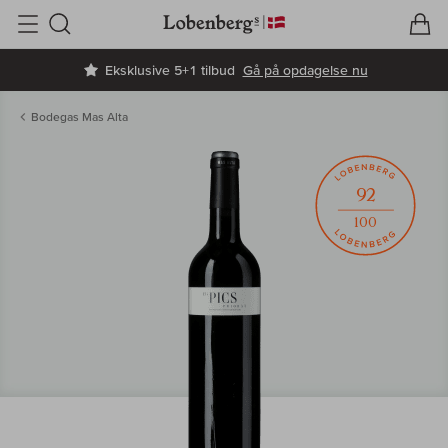
V
I
Søg
Eksklusive 5+1 tilbud
Gå på opdagelse nu
Bodegas Mas Alta
92
100