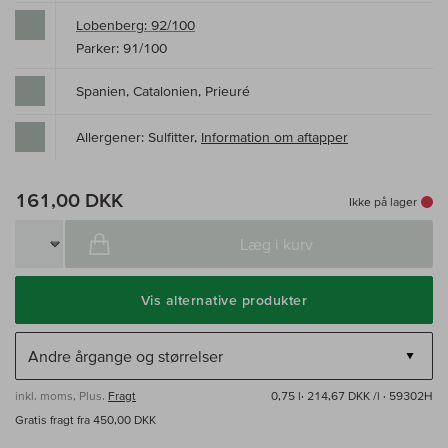
Lobenberg: 92/100
Parker: 91/100
Spanien, Catalonien, Prieuré
Allergener: Sulfitter,
Information om aftapper
161,00 DKK
Ikke på lager
Læg i kurv
Vis alternative produkter
inkl. moms, Plus.
Fragt
0,75 l·
214,67 DKK /l
· 59302H
Gratis fragt fra 450,00 DKK