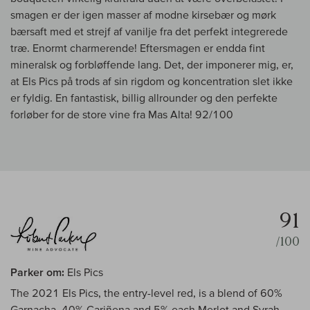
smagen er der igen masser af modne kirsebær og mørk
bærsaft med et strejf af vanilje fra det perfekt integrerede
træ. Enormt charmerende! Eftersmagen er endda fint
mineralsk og forbløffende lang. Det, der imponerer mig, er,
at Els Pics på trods af sin rigdom og koncentration slet ikke
er fyldig. En fantastisk, billig allrounder og den perfekte
forløber for de store vine fra Mas Alta! 92/100
91
/100
Parker om:
Els Pics
The 2021 Els Pics, the entry-level red, is a blend of 60%
Garnacha, 40% Cariñena and 5% each Merlot and Syrah