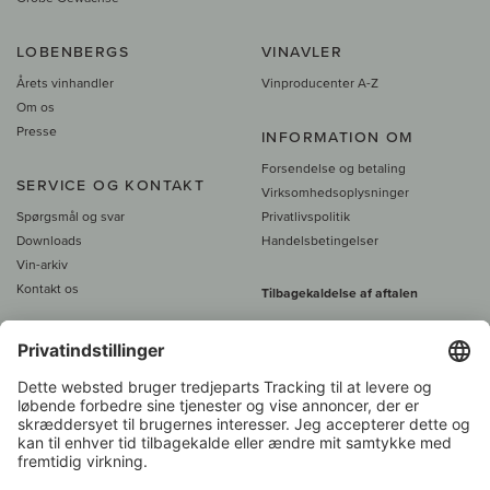
LOBENBERGS
VINAVLER
Årets vinhandler
Vinproducenter A-Z
Om os
Presse
INFORMATION OM
Forsendelse og betaling
SERVICE OG KONTAKT
Virksomhedsoplysninger
Spørgsmål og svar
Privatlivspolitik
Downloads
Handelsbetingelser
Vin-arkiv
Kontakt os
Tilbagekaldelse af aftalen
Alle priser er inkl. moms, plus 39
DKK i fragt
- fra
450 DKK gratis fragt