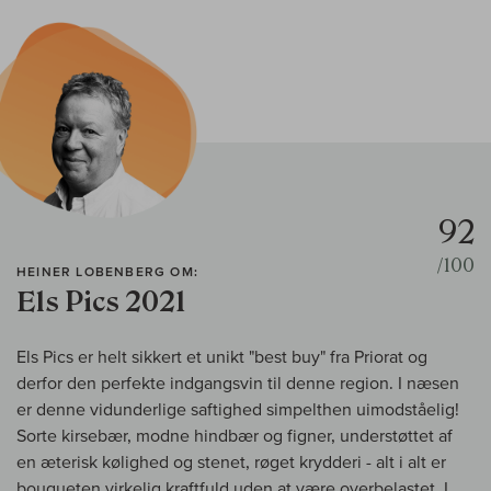
92
/100
HEINER LOBENBERG OM:
Els Pics 2021
Els Pics er helt sikkert et unikt "best buy" fra Priorat og
derfor den perfekte indgangsvin til denne region. I næsen
er denne vidunderlige saftighed simpelthen uimodståelig!
Sorte kirsebær, modne hindbær og figner, understøttet af
en æterisk kølighed og stenet, røget krydderi - alt i alt er
bouqueten virkelig kraftfuld uden at være overbelastet. I