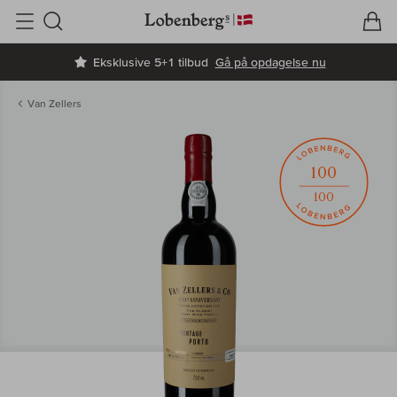
V
I
Søg
Eksklusive 5+1 tilbud
Gå på opdagelse nu
Van Zellers
100
100