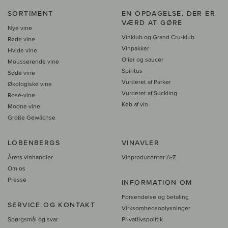
SORTIMENT
EN OPDAGELSE, DER ER
VÆRD AT GØRE
Nye vine
Vinklub og Grand Cru-klub
Røde vine
Vinpakker
Hvide vine
Olier og saucer
Mousserende vine
Spiritus
Søde vine
Vurderet af Parker
Økologiske vine
Vurderet af Suckling
Rosé-vine
Køb af vin
Modne vine
Große Gewächse
LOBENBERGS
VINAVLER
Årets vinhandler
Vinproducenter A-Z
Om os
Presse
INFORMATION OM
Forsendelse og betaling
SERVICE OG KONTAKT
Virksomhedsoplysninger
Spørgsmål og svar
Privatlivspolitik